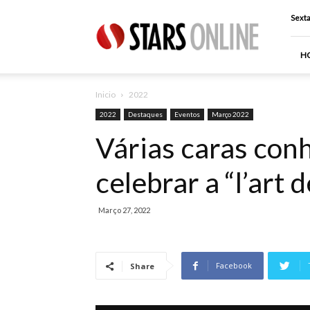
Stars
Sexta
Online
H
Inicio
2022
2022
Destaques
Eventos
Março 2022
Várias caras con
celebrar a “l’art d
Março 27, 2022
Facebook
Share