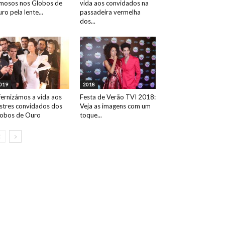
mosos nos Globos de
vida aos convidados na
ro pela lente...
passadeira vermelha
dos...
019
2018
fernizámos a vida aos
Festa de Verão TVI 2018:
ustres convidados dos
Veja as imagens com um
obos de Ouro
toque...