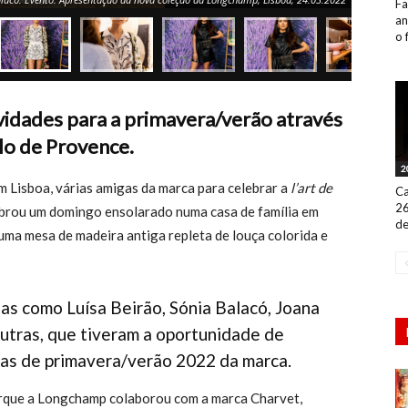
Fa
an
o 
idades para a primavera/verão através
ilo de Provence.
2
m Lisboa, várias amigas da marca para celebrar a
l’art de
Ca
26
brou um domingo ensolarado numa casa de família em
de
ma mesa de madeira antiga repleta de louça colorida e
as como Luísa Beirão, Sónia Balacó, Joana
outras, que tiveram a oportunidade de
ias de primavera/verão 2022 da marca.
porque a Longchamp colaborou com a marca Charvet,