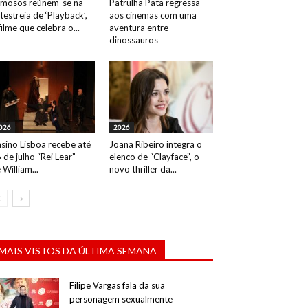
mosos reúnem-se na
Patrulha Pata regressa
testreia de ‘Playback’,
aos cinemas com uma
filme que celebra o...
aventura entre
dinossauros
026
2026
sino Lisboa recebe até
Joana Ribeiro integra o
 de julho “Rei Lear”
elenco de “Clayface”, o
 William...
novo thriller da...
MAIS VISTOS DA ÚLTIMA SEMANA
Filipe Vargas fala da sua
personagem sexualmente