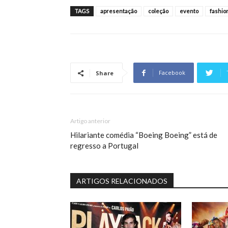
TAGS
apresentação
coleção
evento
fashio
Facebook
Share
Artigo anterior
Hilariante comédia “Boeing Boeing” está de
regresso a Portugal
ARTIGOS RELACIONADOS