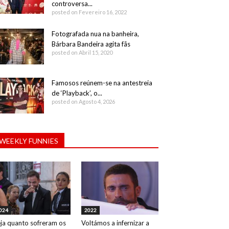
controversa...
posted on Fevereiro 16, 2022
Fotografada nua na banheira,
Bárbara Bandeira agita fãs
posted on Abril 15, 2020
Famosos reúnem-se na antestreia
de ‘Playback’, o...
posted on Agosto 4, 2026
WEEKLY FUNNIES
024
2022
ja quanto sofreram os
Voltámos a infernizar a