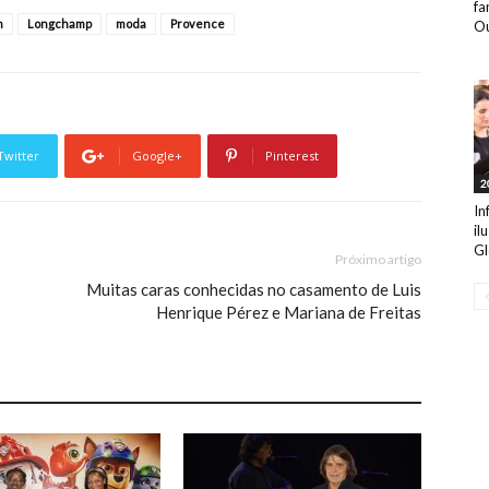
fa
n
Longchamp
moda
Provence
Ou
Twitter
Google+
Pinterest
2
In
il
Gl
Próximo artigo
Muitas caras conhecidas no casamento de Luis
Henrique Pérez e Mariana de Freitas