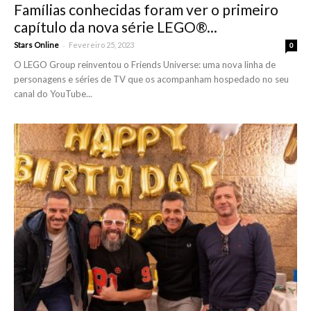
Famílias conhecidas foram ver o primeiro
capítulo da nova série LEGO®...
-
Stars Online
Fevereiro 25, 2023
0
O LEGO Group reinventou o Friends Universe: uma nova linha de
personagens e séries de TV que os acompanham hospedado no seu
canal do YouTube...