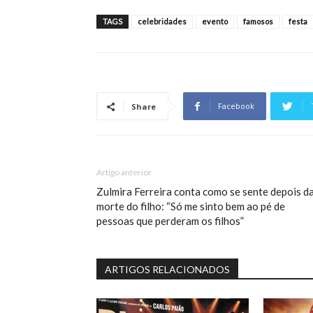
TAGS
celebridades
evento
famosos
festa
Facebook
Share
Artigo anterior
Zulmira Ferreira conta como se sente depois d
morte do filho: “Só me sinto bem ao pé de
pessoas que perderam os filhos”
ARTIGOS RELACIONADOS