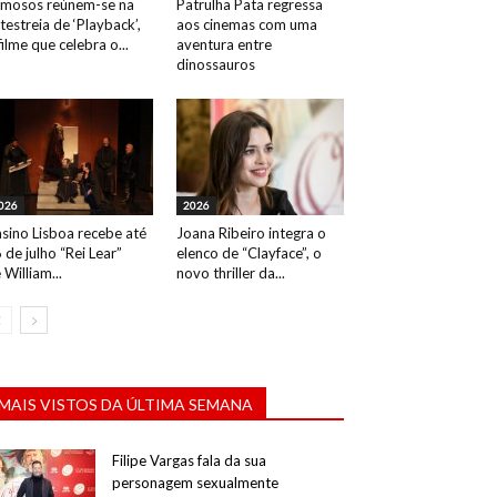
mosos reúnem-se na
Patrulha Pata regressa
testreia de ‘Playback’,
aos cinemas com uma
filme que celebra o...
aventura entre
dinossauros
026
2026
sino Lisboa recebe até
Joana Ribeiro integra o
 de julho “Rei Lear”
elenco de “Clayface”, o
 William...
novo thriller da...
MAIS VISTOS DA ÚLTIMA SEMANA
Filipe Vargas fala da sua
personagem sexualmente