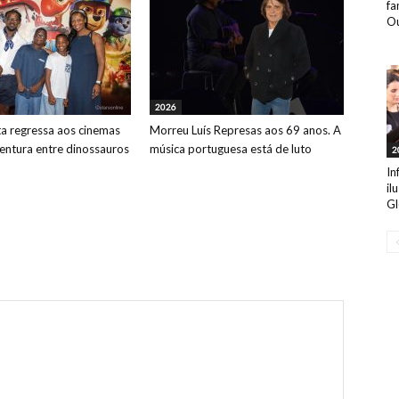
fa
Ou
2026
ta regressa aos cinemas
Morreu Luís Represas aos 69 anos. A
ntura entre dinossauros
música portuguesa está de luto
2
In
il
Gl