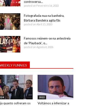
controversa...
posted on Fevereiro 16, 2022
Fotografada nua na banheira,
Bárbara Bandeira agita fãs
posted on Abril 15, 2020
Famosos reúnem-se na antestreia
de ‘Playback’, o...
posted on Agosto 4, 2026
WEEKLY FUNNIES
024
2022
ja quanto sofreram os
Voltámos a infernizar a