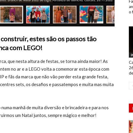
Fa
an
o 
 construir, estes são os passos tão
inca com LEGO!
2
a, que nesta altura de festas, se torna ainda maior! As
Ca
26
 sentem no ar e a LEGO volta a comemorar esta época com
de
IP e fãs da marca que não vão perder esta grande festa,
centres sets, os desafios e passatempos e muita mas muita
 numa manhã de muita diversão e brincadeira e para nos
uirmos um Natal juntos, sempre mágico e melhor!