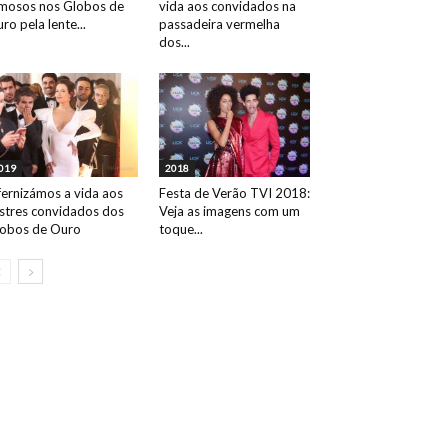
mosos nos Globos de
vida aos convidados na
ro pela lente...
passadeira vermelha
dos...
019
2018
fernizámos a vida aos
Festa de Verão TVI 2018:
ustres convidados dos
Veja as imagens com um
obos de Ouro
toque...