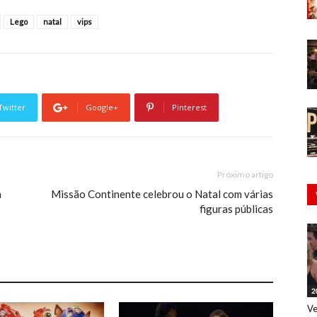
Lego
natal
vips
Twitter
Google+
Pinterest
Próximo artigo
a
Missão Continente celebrou o Natal com várias
figuras públicas
2
Ve