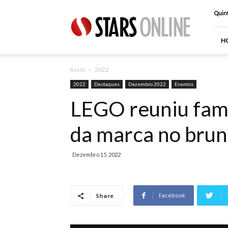
Stars
Quint
Online
H
Inicio
2022
2022
Destaques
Dezembro 2022
Eventos
LEGO reuniu famíl
da marca no brun
Dezembro 15, 2022
Facebook
Share