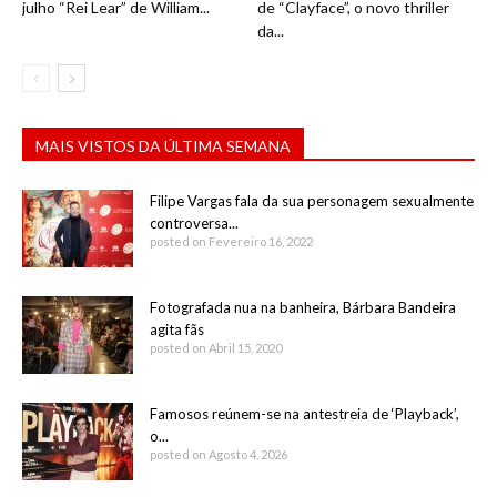
julho “Rei Lear” de William...
de “Clayface”, o novo thriller
da...
MAIS VISTOS DA ÚLTIMA SEMANA
Filipe Vargas fala da sua personagem sexualmente
controversa...
posted on Fevereiro 16, 2022
Fotografada nua na banheira, Bárbara Bandeira
agita fãs
posted on Abril 15, 2020
Famosos reúnem-se na antestreia de ‘Playback’,
o...
posted on Agosto 4, 2026