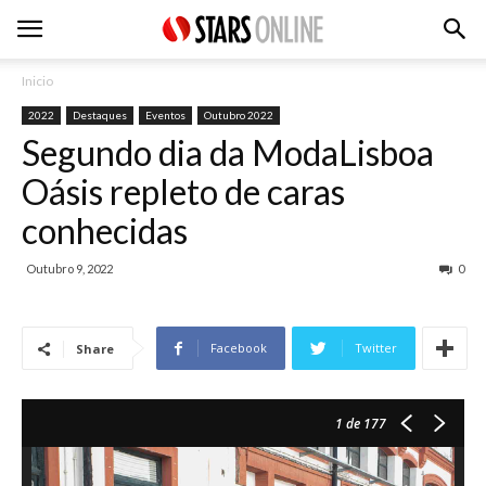
Inicio
2022
Destaques
Eventos
Outubro 2022
Segundo dia da ModaLisboa
Oásis repleto de caras
conhecidas
Outubro 9, 2022
0
Facebook
Twitter
Share
1
de 177