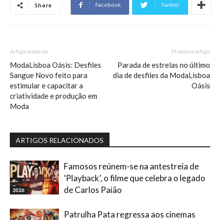
Facebook
Twitter
Share
Artigo anterior
Próximo artigo
ModaLisboa Oásis: Desfiles
Parada de estrelas no último
Sangue Novo feito para
dia de desfiles da ModaLisboa
estimular e capacitar a
Oásis
criatividade e produção em
Moda
ARTIGOS RELACIONADOS
Famosos reúnem-se na antestreia de
‘Playback’, o filme que celebra o legado
de Carlos Paião
2026
Patrulha Pata regressa aos cinemas