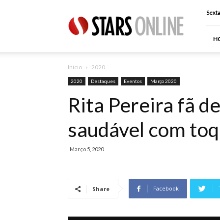
Stars
Sexta
Online
H
Inicio
2020
2020
Destaques
Eventos
Março 2020
Rita Pereira fã d
saudável com toq
Março 5, 2020
Facebook
Share