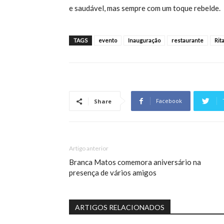
e saudável, mas sempre com um toque rebelde.
TAGS
evento
Inauguração
restaurante
Rit
Facebook
Share
Artigo anterior
Branca Matos comemora aniversário na
presença de vários amigos
ARTIGOS RELACIONADOS