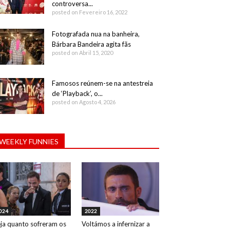
controversa...
posted on Fevereiro 16, 2022
Fotografada nua na banheira,
Bárbara Bandeira agita fãs
posted on Abril 15, 2020
Famosos reúnem-se na antestreia
de ‘Playback’, o...
posted on Agosto 4, 2026
WEEKLY FUNNIES
024
2022
ja quanto sofreram os
Voltámos a infernizar a