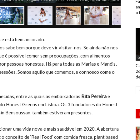
Fa
an
o 
 e está bem ancorado.
os sabe bem porque deve vir visitar-nos. Se ainda não nos
que é possível comer sem preocupações, com alimentos
2
por pessoas honestas. Há para todas as Marias e Manéis,
Ca
26
obsessões. Somos aquilo que comemos, e connosco come o
de
nhecidas, entre as quais as embaixadoras
Rita Pereira
e
do Honest Greens em Lisboa. Os 3 fundadores do Honest
min Bensoussan, também estiveram presentes.
ionar uma vida nova e mais saudável em 2020. A abertura
 o conceito de ‘Real Food’ com comida fresca, plant based