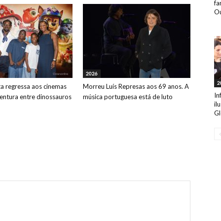
fa
Ou
2026
2
ta regressa aos cinemas
Morreu Luís Represas aos 69 anos. A
In
ntura entre dinossauros
música portuguesa está de luto
il
Gl