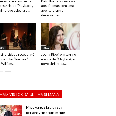
mosos reúnem-se na
Patrulha Pata regressa
testreia de ‘Playback’,
aos cinemas com uma
filme que celebra o...
aventura entre
dinossauros
026
2026
sino Lisboa recebe até
Joana Ribeiro integra o
 de julho “Rei Lear”
elenco de “Clayface”, o
 William...
novo thriller da...
MAIS VISTOS DA ÚLTIMA SEMANA
Filipe Vargas fala da sua
personagem sexualmente