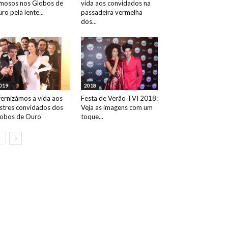
mosos nos Globos de
vida aos convidados na
ro pela lente...
passadeira vermelha
dos...
019
2018
fernizámos a vida aos
Festa de Verão TVI 2018:
ustres convidados dos
Veja as imagens com um
obos de Ouro
toque...