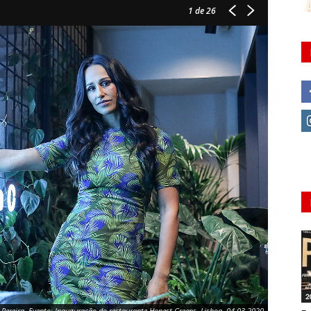
1
de 26
2
 Pereira. Evento: Inauguração do restaurante Honest Greens, Lisboa, 04.03.2020