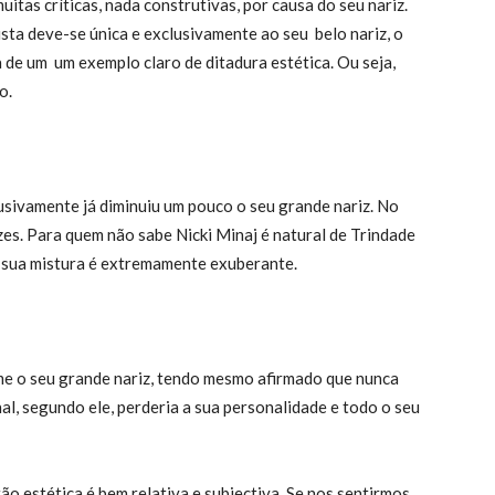
uitas críticas, nada construtivas, por causa do seu nariz.
ista deve-se única e exclusivamente ao seu belo nariz, o
 de um um exemplo claro de ditadura estética. Ou seja,
o.
clusivamente já diminuiu um pouco o seu grande nariz. No
es. Para quem não sabe Nicki Minaj é natural de Trindade
a sua mistura é extremamente exuberante.
me o seu grande nariz, tendo mesmo afirmado que nunca
nal, segundo ele, perderia a sua personalidade e todo o seu
o estética é bem relativa e subjectiva. Se nos sentirmos