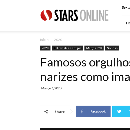
Stars
Sexta
Online
H
Inicio
2020
2020
Entrevistas e artigos
Março 2020
Noticias
Famosos orgulho
narizes como im
Março 6, 2020
Facebook
Share