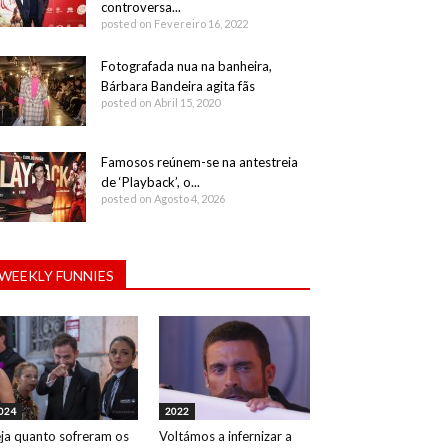
controversa...
posted on Fevereiro 16, 2022
Fotografada nua na banheira,
Bárbara Bandeira agita fãs
posted on Abril 15, 2020
Famosos reúnem-se na antestreia
de ‘Playback’, o...
posted on Agosto 4, 2026
WEEKLY FUNNIES
024
2022
ja quanto sofreram os
Voltámos a infernizar a