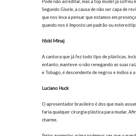
Pode não acreditar, mas a top model já sofreu m
Segundo Gisele, a causa de não ser capa de rev
que nos leva a pensar que estamos em presença
quando nos é imposto um padrão ou estereótip
Nicki Minaj
A cantora que já fez todo tipo de plásticas, in
entanto, manteve-o não renegando as suas raíz
e Tobago, é descendente de negros e índios e 
Luciano Huck
O apresentador brasileiro é dos que mais assu
faria qualquer cirurgia plástica para mudar. Afi
charme.
Pelos exemplos acima podemos ver que a questã