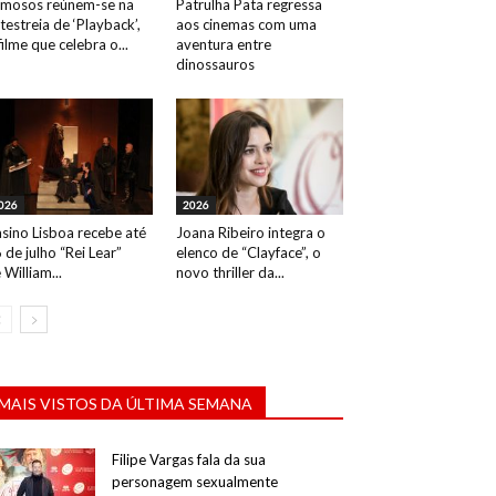
mosos reúnem-se na
Patrulha Pata regressa
testreia de ‘Playback’,
aos cinemas com uma
filme que celebra o...
aventura entre
dinossauros
026
2026
sino Lisboa recebe até
Joana Ribeiro integra o
 de julho “Rei Lear”
elenco de “Clayface”, o
 William...
novo thriller da...
MAIS VISTOS DA ÚLTIMA SEMANA
Filipe Vargas fala da sua
personagem sexualmente