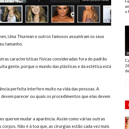
Fa
an
o 
dchen, Uma Thurman e outros famosos assumiram os seus
seu tamanho.
2
utras características físicas consideradas fora do padrão
Ca
26
uita gente, porque o mundo das plásticas e da estética está
de
ência perfeita interfere muito na vida das pessoas. A
as devem parecer ou quais os procedimentos que elas devem
zes querem mudar a aparência. Assim como várias outras
 corpos. Não é à toa que, as cirurgias estão cada vez mais