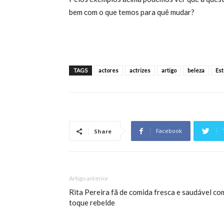
bem com o que temos para quê mudar?
TAGS
actores
actrizes
artigo
beleza
Est
Facebook
Share
Artigo anterior
Rita Pereira fã de comida fresca e saudável co
toque rebelde