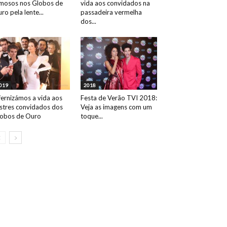
mosos nos Globos de
vida aos convidados na
ro pela lente...
passadeira vermelha
dos...
019
2018
fernizámos a vida aos
Festa de Verão TVI 2018:
ustres convidados dos
Veja as imagens com um
obos de Ouro
toque...