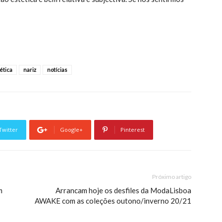
ética
nariz
notícias
Twitter
Google+
Pinterest
Próximo artigo
m
Arrancam hoje os desfiles da ModaLisboa
AWAKE com as coleções outono/inverno 20/21