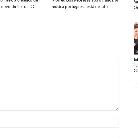
o integra o elenco de
Morreu Luís Represas aos 69 anos. A
fa
o novo thriller da DC
música portuguesa está de luto
Ou
2
In
il
Gl