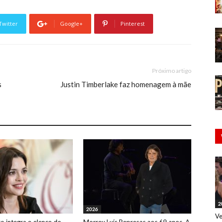
Twitter
Google+
Pinterest
Próximo artigo
s
Justin Timberlake faz homenagem à mãe
2
2026
Ve