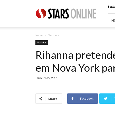
Stars
Sexta
Online
H
Inicio
Noticias
Noticias
Rihanna pretend
em Nova York par
Janeiro 22, 2015
Facebook
Share