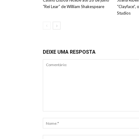
Casino Lisboa recebe até 26 de julho
Joana Ribeir
“Rei Lear” de William Shakespeare
“Clayface”, 
Studios
DEIXE UMA RESPOSTA