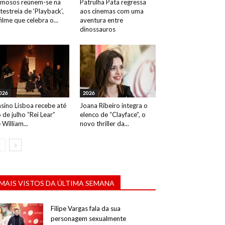
mosos reúnem-se na
Patrulha Pata regressa
testreia de ‘Playback’,
aos cinemas com uma
filme que celebra o...
aventura entre
dinossauros
026
2026
sino Lisboa recebe até
Joana Ribeiro integra o
 de julho “Rei Lear”
elenco de “Clayface”, o
 William...
novo thriller da...
MAIS VISTOS DA ÚLTIMA SEMANA
Filipe Vargas fala da sua
personagem sexualmente