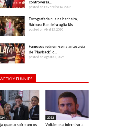
controversa...
posted on Fevereiro 16, 2022
Fotografada nua na banheira,
Bárbara Bandeira agita fãs
posted on Abril 15, 2020
Famosos reúnem-se na antestreia
de ‘Playback’, o...
posted on Agosto 4, 2026
WEEKLY FUNNIES
024
2022
ja quanto sofreram os
Voltámos a infernizar a