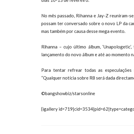
dias 10-13 de fevereiro.
No mês passado, Rihanna e Jay-Z reuniram-se
possam ter conversado sobre o novo LP da can
mas também por causa desse mega evento.
Rihanna – cujo último álbum, ‘Unapologetic’
lançamento do novo álbum e até ao momento n
Para tentar refrear todas as especulações
“Qualquer notícia sobre R8 será dada directam
©bangshowbiz/starsonline
{igallery id=719|cid=3534|pid=62|type=catego