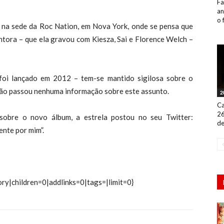
Fa
an
o 
 na sede da Roc Nation, em Nova York, onde se pensa que
tora – que ela gravou com Kiesza, Sai e Florence Welch –
, foi lançado em 2012 – tem-se mantido sigilosa sobre o
ão passou nenhuma informação sobre este assunto.
2
Ca
26
 sobre o novo álbum, a estrela postou no seu Twitter:
de
ente por mim”.
ry|children=0|addlinks=0|tags=|limit=0}