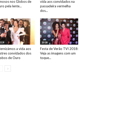
mosos nos Globos de
vida aos convidados na
ro pela lente...
passadeira vermelha
dos...
019
2018
fernizámos a vida aos
Festa de Verão TVI 2018:
ustres convidados dos
Veja as imagens com um
obos de Ouro
toque...