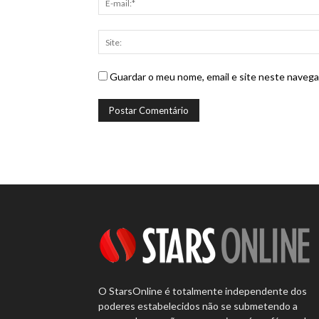
Guardar o meu nome, email e site neste navega
O StarsOnline é totalmente independente dos
poderes estabelecidos não se submetendo a