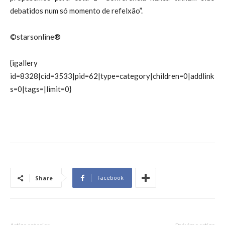
debatidos num só momento de refelxão”.
©starsonline®
{igallery
id=8328|cid=3533|pid=62|type=category|children=0|addlink
s=0|tags=|limit=0}
Facebook
Share