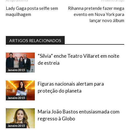
Artigo anterior
Próximo artigo
Lady Gaga posta selfie sem
Rihanna pretende fazer mega
maquilhagem
evento em Nova York para
lançar novo álbum
ARTIGOS RELACIONADOS
“Sílvia” enche Teatro Villaret em noite
de estreia
Janeiro 2015
Figuras nacionais alertam para
proteção do planeta
Janeiro 2015
Maria João Bastos entusiasmada com
regresso à Globo
Janeiro 2015