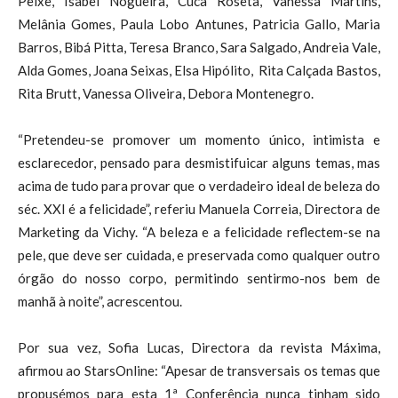
Peixe, Isabel Nogueira, Cuca Roseta, Vanessa Martins,
Melânia Gomes, Paula Lobo Antunes, Patricia Gallo, Maria
Barros, Bibá Pitta, Teresa Branco, Sara Salgado, Andreia Vale,
Alda Gomes, Joana Seixas, Elsa Hipólito, Rita Calçada Bastos,
Rita Brutt, Vanessa Oliveira, Debora Montenegro.
“Pretendeu-se promover um momento único, intimista e
esclarecedor, pensado para desmistifuicar alguns temas, mas
acima de tudo para provar que o verdadeiro ideal de beleza do
séc. XXI é a felicidade”, referiu Manuela Correia, Directora de
Marketing da Vichy. “A beleza e a felicidade reflectem-se na
pele, que deve ser cuidada, e preservada como qualquer outro
órgão do nosso corpo, permitindo sentirmo-nos bem de
manhã à noite”, acrescentou.
Por sua vez, Sofia Lucas, Directora da revista Máxima,
afirmou ao StarsOnline: “Apesar de transversais os temas que
propusémos para esta 1ª Conferência nunca tinham sido