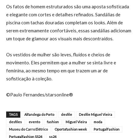
Os fatos de homem estruturados são uma aposta sofisticada
e elegante com cortes e detalhes refinados. Sandálias de
piscina com tachas douradas completam os looks. Além de
serem extremamente confortáveis, essas sandálias adicionam
um toque de glamour aos visuais mais descontraídos.
Os vestidos de mulher são leves, fluídos e cheios de
movimento. Eles permitem que a mulher se sinta livre e
feminina, ao mesmo tempo em que trazem um ar de
sofisticação à coleção.
©Paulo Fernandes/starsonline®
TAGS
Alfandega do Porto
desfile
Desfile Miguel Vieira
desfiles
evento
fashion
Miguel Vieira
moda
Museu do Carro Elétrico
Oportofashion week
PortugalFashion
Portugalfashion SS24
ss24