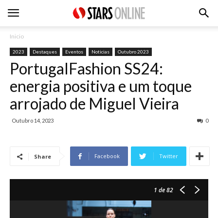
Inicio
2023
Destaques
Eventos
Noticias
Outubro 2023
PortugalFashion SS24:
energia positiva e um toque
arrojado de Miguel Vieira
Outubro 14, 2023
0
Facebook
Twitter
Share
1
de 82