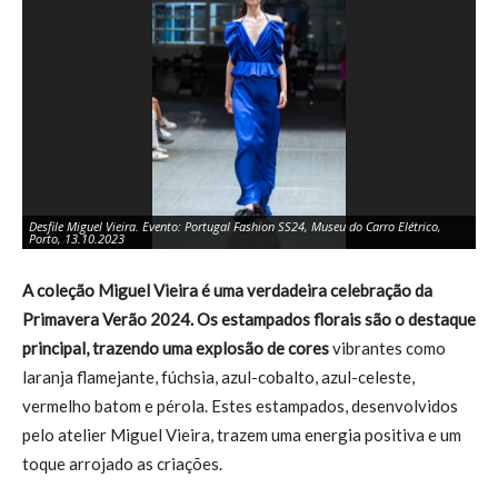
Desfile Miguel Vieira. Evento: Portugal Fashion SS24, Museu do Carro Elétrico,
De
Porto, 13.10.2023
Po
A coleção Miguel Vieira é uma verdadeira celebração da
Primavera Verão 2024. Os estampados florais são o destaque
principal, trazendo uma explosão de cores
vibrantes como
laranja flamejante, fúchsia, azul-cobalto, azul-celeste,
vermelho batom e pérola. Estes estampados, desenvolvidos
pelo atelier Miguel Vieira, trazem uma energia positiva e um
toque arrojado as criações.