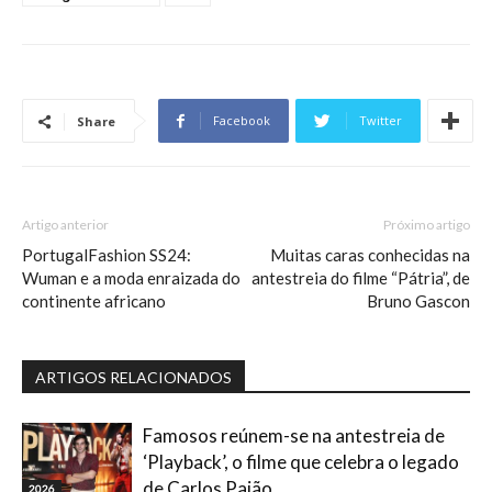
Facebook
Twitter
Share
Artigo anterior
Próximo artigo
PortugalFashion SS24:
Muitas caras conhecidas na
Wuman e a moda enraizada do
antestreia do filme “Pátria”, de
continente africano
Bruno Gascon
ARTIGOS RELACIONADOS
Famosos reúnem-se na antestreia de
‘Playback’, o filme que celebra o legado
de Carlos Paião
2026