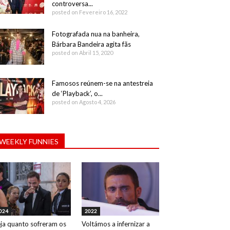
controversa...
posted on Fevereiro 16, 2022
Fotografada nua na banheira,
Bárbara Bandeira agita fãs
posted on Abril 15, 2020
Famosos reúnem-se na antestreia
de ‘Playback’, o...
posted on Agosto 4, 2026
WEEKLY FUNNIES
024
2022
ja quanto sofreram os
Voltámos a infernizar a