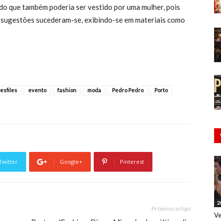
o que também poderia ser vestido por uma mulher, pois
s sugestões sucederam-se, exibindo-se em materiais como
esfiles
evento
fashion
moda
Pedro Pedro
Porto
Twitter
Google+
Pinterest
2
Próximo artigo
Ve