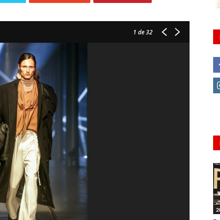
1
de 32
2