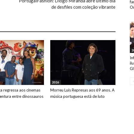
PortugalFashion: Diogo Miranda abre último dia
fa
de desfiles com coleção vibrante
Ou
2
In
il
Gl
2026
ta regressa aos cinemas
Morreu Luís Represas aos 69 anos. A
ntura entre dinossauros
música portuguesa está de luto