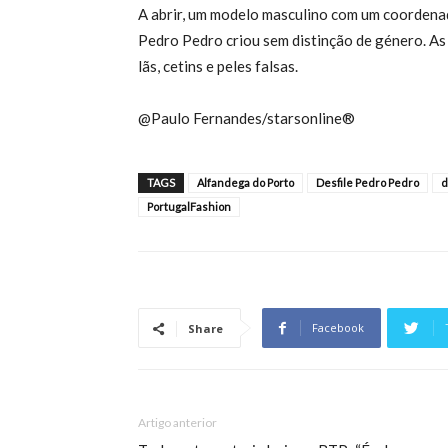
A abrir, um modelo masculino com um coordenad
Pedro Pedro criou sem distinção de género. A
lãs, cetins e peles falsas.
@Paulo Fernandes/starsonline®
TAGS
Alfandega do Porto
Desfile Pedro Pedro
d
PortugalFashion
Facebook
Share
Artigo anterior