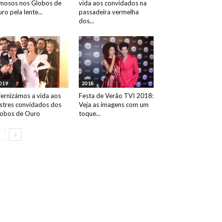
mosos nos Globos de
vida aos convidados na
ro pela lente...
passadeira vermelha
dos...
019
2018
fernizámos a vida aos
Festa de Verão TVI 2018:
ustres convidados dos
Veja as imagens com um
obos de Ouro
toque...