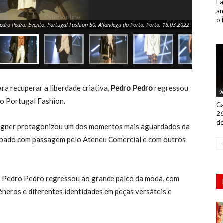
Fa
an
o 
Pedro Pedro. Evento: Portugal Fashion 50, Alfandega do Porto, Porto, 18.03.2022
ra recuperar a liberdade criativa,
Pedro Pedro
regressou
2
 do Portugal Fashion.
Ca
26
de
designer protagonizou um dos momentos mais aguardados da
sábado com passagem pelo Ateneu Comercial e com outros
ue Pedro Pedro regressou ao grande palco da moda, com
neros e diferentes identidades em peças versáteis e