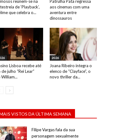
mosos reúnem-se na
Patrulha Pata regressa
testreia de ‘Playback’,
aos cinemas com uma
filme que celebra o...
aventura entre
Desfile Pedro Pedro. Evento: Portugal Fashion 50,
dinossauros
026
2026
sino Lisboa recebe até
Joana Ribeiro integra o
 de julho “Rei Lear”
elenco de “Clayface”, o
 William...
novo thriller da...
MAIS VISTOS DA ÚLTIMA SEMANA
Filipe Vargas fala da sua
personagem sexualmente