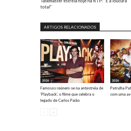
Taskmaster estreia hoje na RTP: “É a loucura
total”
ARTIGOS RELACIONADOS
2026
2026
Famosos reúnem-se na antestreia de
Patrulha Pa
‘Playback’, o filme que celebra o
com uma ave
legado de Carlos Paião