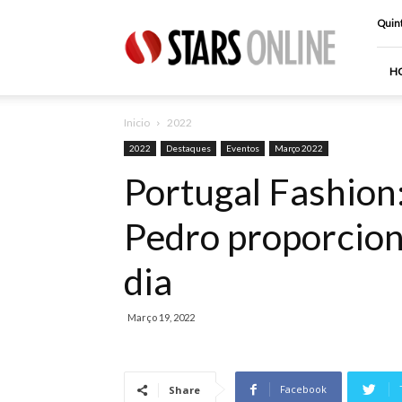
Stars
Quint
Online
H
Inicio
2022
2022
Destaques
Eventos
Março 2022
Portugal Fashion
Pedro proporcion
dia
Março 19, 2022
Facebook
Share