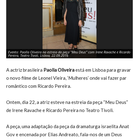
Evento: Paolla Oliveira na estreia da peça "Meu Deus" com Irene Ravache e Ricardo
Ev
Pereira, Teatro Tivoli, Lisboa, 22.09.2016
Ti
A actriz brasileira
Paolla Oliveira
está em Lisboa para gravar
o novo filme de Leonel Vieira, ‘Mulheres’ onde vai fazer par
romântico com Ricardo Pereira.
Ontem, dia 22, a atriz esteve na estreia da peça “Meu Deus”
de Irene Ravache e Ricardo Pereira no Teatro Tivoli.
A peça, uma adaptação da peça da dramaturga israelita Anat
Gov e encenada por Elias Andreato, fala-nos de um Deus