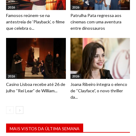
2026
2026
Famosos reúnem-se na
Patrulha Pata regressa aos
antestreia de ‘Playback’, o filme
cinemas com uma aventura
que celebra o...
entre dinossauros
2026
2026
Casino Lisboa recebe até 26 de
Joana Ribeiro integra o elenco
julho “Rei Lear” de William...
de “Clayface”, o novo thriller
da...
MAIS VISTOS DA ÚLTIMA SEMANA