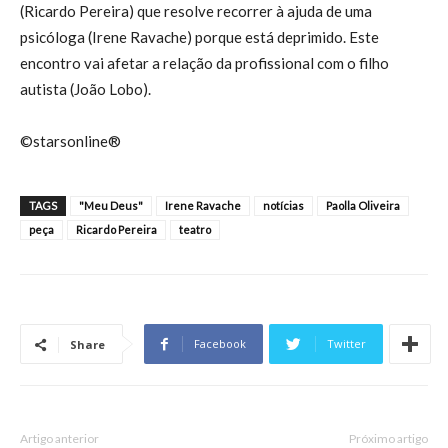
(Ricardo Pereira) que resolve recorrer à ajuda de uma
psicóloga (Irene Ravache) porque está deprimido. Este
encontro vai afetar a relação da profissional com o filho
autista (João Lobo).
©starsonline®
TAGS
"Meu Deus"
Irene Ravache
notícias
Paolla Oliveira
peça
Ricardo Pereira
teatro
Facebook
Twitter
Share
Artigo anterior
Próximo artigo