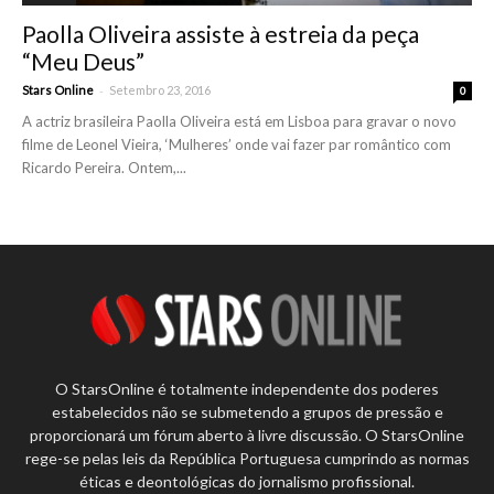
Paolla Oliveira assiste à estreia da peça
“Meu Deus”
-
Stars Online
Setembro 23, 2016
0
A actriz brasileira Paolla Oliveira está em Lisboa para gravar o novo
filme de Leonel Vieira, ‘Mulheres’ onde vai fazer par romântico com
Ricardo Pereira. Ontem,...
O StarsOnline é totalmente independente dos poderes
estabelecidos não se submetendo a grupos de pressão e
proporcionará um fórum aberto à livre discussão. O StarsOnline
rege-se pelas leis da República Portuguesa cumprindo as normas
éticas e deontológicas do jornalismo profissional.