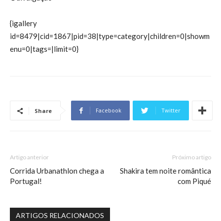
{igallery
id=8479|cid=1867|pid=38|type=category|children=0|showm
enu=0|tags=|limit=0}
Facebook
Twitter
Share
Artigo anterior
Próximo artigo
Corrida Urbanathlon chega a
Shakira tem noite romântica
Portugal!
com Piqué
ARTIGOS RELACIONADOS