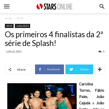
Inicio
2013
2013
Julho 2013
Os primeiros 4 finalistas da 2ª
série de Splash!
Julho 8, 2013
0
Facebook
Twitter
Share
Carolina
Torres, Fábio
Paim, João
Cajuda
e
João