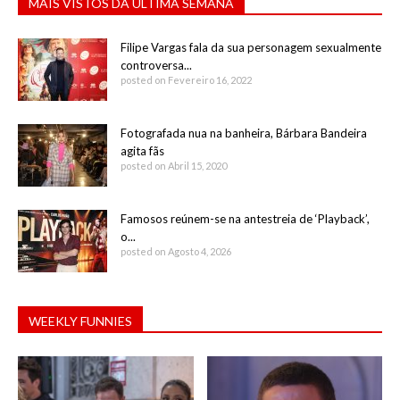
MAIS VISTOS DA ÚLTIMA SEMANA
Filipe Vargas fala da sua personagem sexualmente
controversa...
posted on Fevereiro 16, 2022
Fotografada nua na banheira, Bárbara Bandeira
agita fãs
posted on Abril 15, 2020
Famosos reúnem-se na antestreia de ‘Playback’,
o...
posted on Agosto 4, 2026
WEEKLY FUNNIES