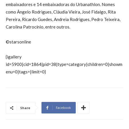
embaixadores e 14 embaixadoras do Urbanathlon. Nomes
como Ângelo Rodrigues, Cláudia Vieira, José Fidalgo, Rita
Pereira, Ricardo Guedes, Andreia Rodrigues, Pedro Teixeira,
Carolina Patrocínio, entre outros.
©starsonline
{igallery
id=5900|cid=1864|pid=38|type=category|children=0|showm
enu=0|tags=|limit=0}
Facebook
Share