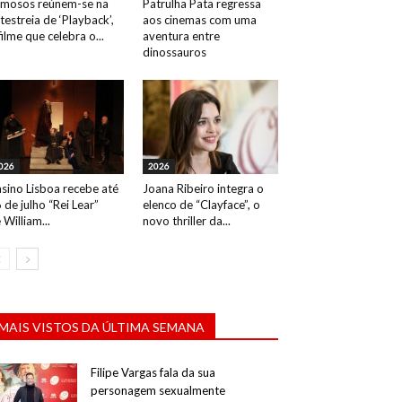
mosos reúnem-se na
Patrulha Pata regressa
testreia de ‘Playback’,
aos cinemas com uma
filme que celebra o...
aventura entre
dinossauros
026
2026
sino Lisboa recebe até
Joana Ribeiro integra o
 de julho “Rei Lear”
elenco de “Clayface”, o
 William...
novo thriller da...
MAIS VISTOS DA ÚLTIMA SEMANA
Filipe Vargas fala da sua
personagem sexualmente