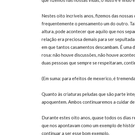
que fizemos nas nossas vidas, o ilustre e lind
Nestes oito incríveis anos, fizemos das nossas
frequentemente o pensamento um do outro. Tal
altura, pode acontecer que aquilo que nos separ
relação era preciosa demais para ser sepultad
em que tantos casamentos descambam. É uma de
rosa: não houve discussões, não houve acontec
duas pessoas que sempre se respeitaram, conti
(Em suma: para efeitos de mexerico, é tremend
Quanto às criaturas peludas que são parte integr
apoquentem. Ambos continuaremos a cuidar del
Durante estes oito anos, quase todos os dias 
que nos apontavam como um exemplo de históri
continuar a ser esse bom exemplo.