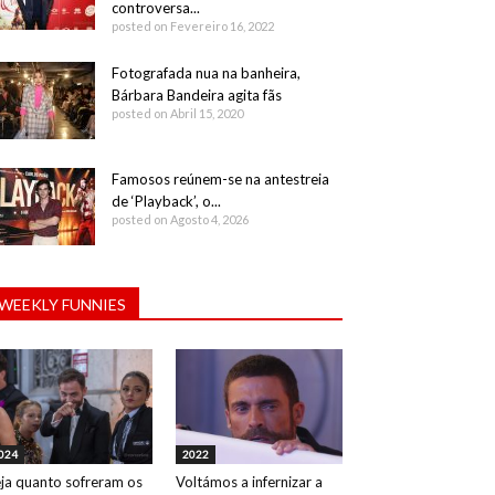
controversa...
posted on Fevereiro 16, 2022
Fotografada nua na banheira,
Bárbara Bandeira agita fãs
posted on Abril 15, 2020
Famosos reúnem-se na antestreia
de ‘Playback’, o...
posted on Agosto 4, 2026
WEEKLY FUNNIES
024
2022
ja quanto sofreram os
Voltámos a infernizar a