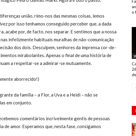
o e mágico Pedro Galvão Markl. Agora é outro passo.
Fa
an
o 
 diferenças união, rimo-nos das mesmas coisas, lemos
vez por isso tenhamos conseguido perceber que, a dada
a, acabe por, de facto, nos separar. E sentimos que a nossa
a nas infelizmente habituais muralhas de não-comunicação
cisão dos dois. Desculpem, senhores da imprensa cor-de-
imentos mirabolantes. Apenas o final de uma história de
2
nuam a respeitar-se a admirar-se mutuamente.
Ca
26
de
amente aborrecido!)
ante da família – a Flor, a Uva e a Heidi – não se
as em conjunto.
recebemos comentários incrivelmente gentis de pessoas
a de amor. Esperamos que, nesta fase, consigamos