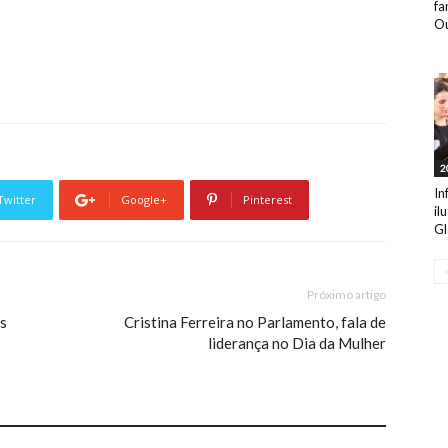
fa
Ou
2
In
Twitter
Google+
Pinterest
il
Gl
Próximo artigo
s
Cristina Ferreira no Parlamento, fala de
liderança no Dia da Mulher