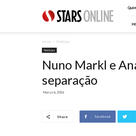
Stars
Quint
Online
H
Inicio
Noticias
Noticias
Nuno Markl e An
separação
Março 6, 2016
Facebook
Share