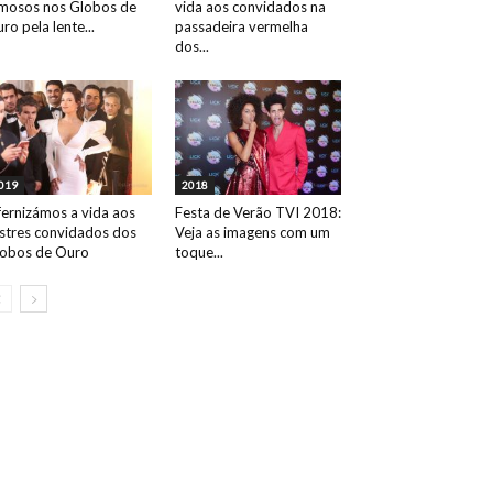
mosos nos Globos de
vida aos convidados na
ro pela lente...
passadeira vermelha
dos...
019
2018
fernizámos a vida aos
Festa de Verão TVI 2018:
ustres convidados dos
Veja as imagens com um
obos de Ouro
toque...