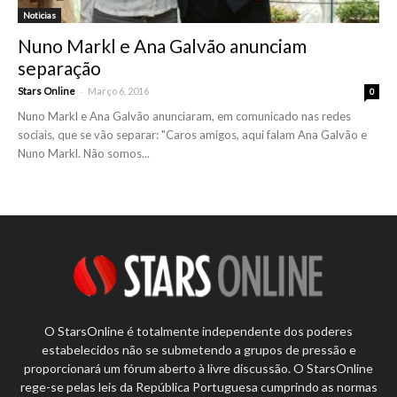
Noticias
Nuno Markl e Ana Galvão anunciam
separação
-
Stars Online
Março 6, 2016
0
Nuno Markl e Ana Galvão anunciaram, em comunicado nas redes
sociais, que se vão separar: "Caros amigos, aqui falam Ana Galvão e
Nuno Markl. Não somos...
O StarsOnline é totalmente independente dos poderes
estabelecidos não se submetendo a grupos de pressão e
proporcionará um fórum aberto à livre discussão. O StarsOnline
rege-se pelas leis da República Portuguesa cumprindo as normas