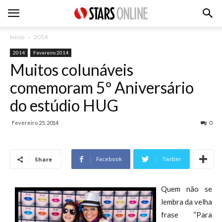
Inicio
2014
2014
Fevereiro 2014
Muitos colunáveis
comemoram 5º Aniversário
do estúdio HUG
Fevereiro 25, 2014
0
Facebook
Twitter
Share
Quem não se
lembra da velha
frase “Para