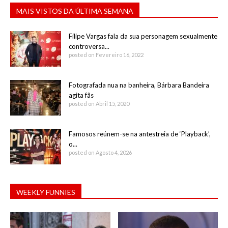
MAIS VISTOS DA ÚLTIMA SEMANA
Filipe Vargas fala da sua personagem sexualmente
controversa...
posted on Fevereiro 16, 2022
Fotografada nua na banheira, Bárbara Bandeira
agita fãs
posted on Abril 15, 2020
Famosos reúnem-se na antestreia de ‘Playback’,
o...
posted on Agosto 4, 2026
WEEKLY FUNNIES