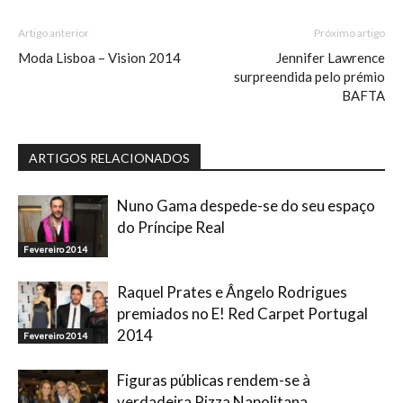
Artigo anterior
Próximo artigo
Moda Lisboa – Vision 2014
Jennifer Lawrence
surpreendida pelo prémio
BAFTA
ARTIGOS RELACIONADOS
Nuno Gama despede-se do seu espaço
do Príncipe Real
Fevereiro 2014
Raquel Prates e Ângelo Rodrigues
premiados no E! Red Carpet Portugal
2014
Fevereiro 2014
Figuras públicas rendem-se à
verdadeira Pizza Napolitana