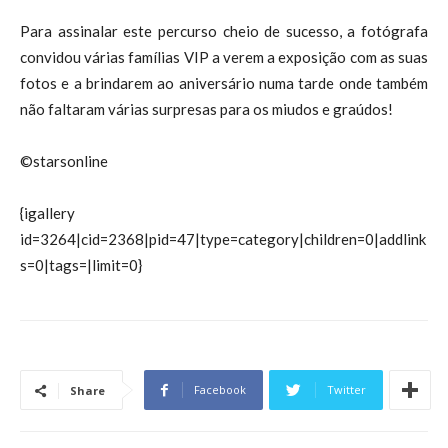
Para assinalar este percurso cheio de sucesso, a fotógrafa
convidou várias famílias VIP a verem a exposição com as suas
fotos e a brindarem ao aniversário numa tarde onde também
não faltaram várias surpresas para os miudos e graúdos!
©starsonline
{igallery
id=3264|cid=2368|pid=47|type=category|children=0|addlink
s=0|tags=|limit=0}
Facebook
Twitter
Share