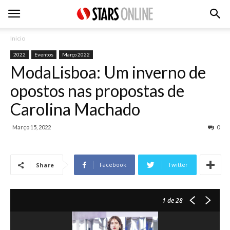
Inicio
2022
Eventos
Março 2022
ModaLisboa: Um inverno de
opostos nas propostas de
Carolina Machado
Março 15, 2022
0
Facebook
Twitter
Share
1
de 28