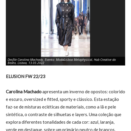
Desfile Carolina Machado. Evento: ModaLisboa Metaphysical, Hub Creative do
De
Beato, Lisboa, 13.03.2022
Be
ELUSION FW 22/23
Carolina Machado
apresenta um inverno de opostos: colorido
e escuro, oversized e fitted, sporty e clássico. Esta estação
faz-se de misturas ecléticas de materiais, como a lã e pele
sintética, o contraste de silhuetas e layers. Uma coleção que
explora diferentes tonalidades de cada cor: azul, laranja,
verde em destaque, sobre um primário neutro de brancos,