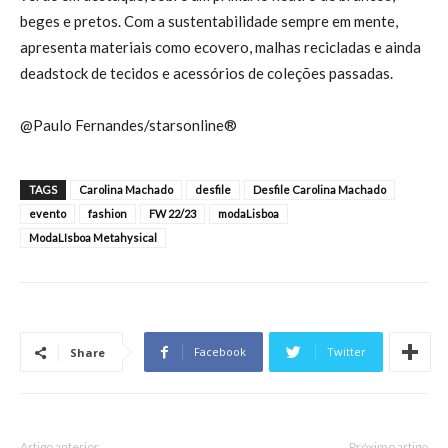
beges e pretos. Com a sustentabilidade sempre em mente,
apresenta materiais como ecovero, malhas recicladas e ainda
deadstock de tecidos e acessórios de coleções passadas.
@Paulo Fernandes/starsonline®
TAGS
Carolina Machado
desfile
Desfile Carolina Machado
evento
fashion
FW 22/23
modaLisboa
ModaLIsboa Metahysical
Facebook
Twitter
Share
Artigo anterior
Próximo artigo