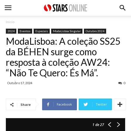
Inicio
2024
Eventos
Especiais
ModaLisboa Singular
Outubro 2024
ModaLisboa: A coleção SS25
da BÉHEN surge como
resposta à coleção AW24:
“Não Te Quero: És Má”.
Outubro 17, 2024
0
Facebook
Twitter
Share
1
de 27