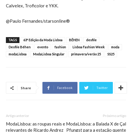
Calvelex, Troficolor e YKK.
@Paulo Fernandes/starsonline®
TAGS
63ª Edição da Moda Lisboa
BÉHEN
desfile
Desfile Béhen
evento
fashion
Lisboa Fashion Week
moda
modaLisboa
ModaLisboa Singular
primavera/verão 25
SS25
Facebook
Twitter
Share
Artigo anterior
Próximo artigo
ModaLisboa: as roupas reais e
ModaLisboa: a Balada X de Çal
relevantes de Ricardo Andrez
Pfungst para a estação quente