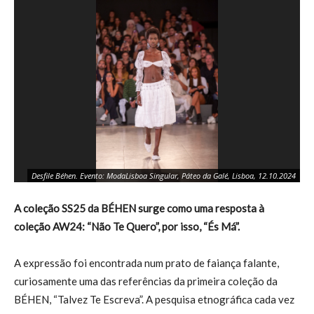
Desfile Béhen. Evento: ModaLisboa Singular, Páteo da Galé, Lisboa, 12.10.2024
A coleção SS25 da BÉHEN surge como uma resposta à
coleção AW24: “Não Te Quero”, por isso, “És Má”.
A expressão foi encontrada num prato de faiança falante,
curiosamente uma das referências da primeira coleção da
BÉHEN, “Talvez Te Escreva”. A pesquisa etnográfica cada vez