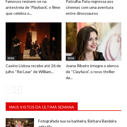
Famosos reúnem-se na
Patrulha Pata regressa aos
antestreia de ‘Playback’, o filme
cinemas com uma aventura
que celebra o...
entre dinossauros
2026
2026
Casino Lisboa recebe até 26 de
Joana Ribeiro integra o elenco
julho “Rei Lear” de William...
de “Clayface”, o novo thriller
da...
MAIS VISTOS DA ÚLTIMA SEMANA
Fotografada nua na banheira, Bárbara Bandeira
agita fãs