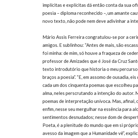
implícitas e explícitas dá então conta da sua 
poesia – diploma reconhecido –, um amante caut
novo texto, não pode nem deve adivinhar a int
Mário Assis Ferreira congratulou-se por a ceri
amigos. E sublinhou: “Antes de mais, são escas
foi minha: de mim, só houve a fraqueza de ceder
professor de Amizades que é José da Cruz Sant
texto introdutório que historia o meu percurs
braços a poesia”. “E, em assomo de ousadia, ei
cada um dos cinquenta poemas que escolheu para
alma, neles perscrutando a intenção do autor. 
poemas de interpretação unívoca. Mas, afinal, 
enfim, nesse seu mergulhar na essência para al
sentimentos desnudados; nesse dom de desperta
Poeta, é a plenitude do mundo que em si própri
avesso da imagem que a Humanidade vê”, explic