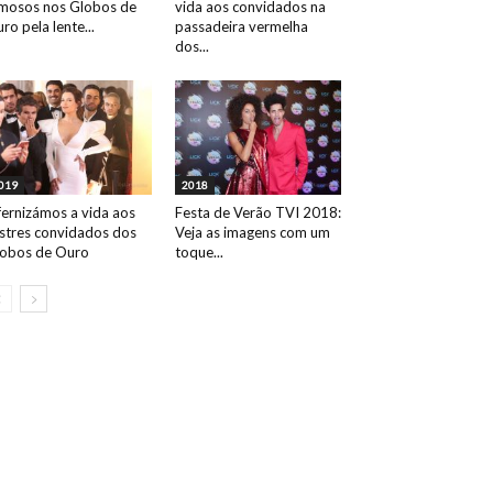
mosos nos Globos de
vida aos convidados na
ro pela lente...
passadeira vermelha
dos...
019
2018
fernizámos a vida aos
Festa de Verão TVI 2018:
ustres convidados dos
Veja as imagens com um
obos de Ouro
toque...