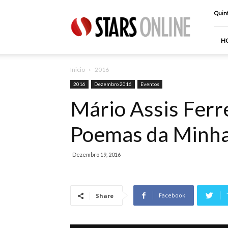
Stars
Quint
Online
H
Inicio
2016
2016
Dezembro 2016
Eventos
Mário Assis Ferr
Poemas da Minha
Dezembro 19, 2016
Facebook
Share