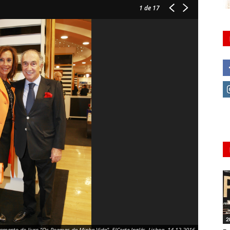
1
de 17
2
mento do livro "Os Poemas da Minha Vida", ElCorte Inglés, Lisboa, 14.12.2016