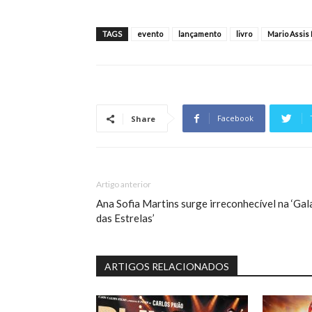
TAGS
evento
lançamento
livro
Mario Assis 
Facebook
Share
Artigo anterior
Ana Sofia Martins surge irreconhecível na ‘Gal
das Estrelas’
ARTIGOS RELACIONADOS