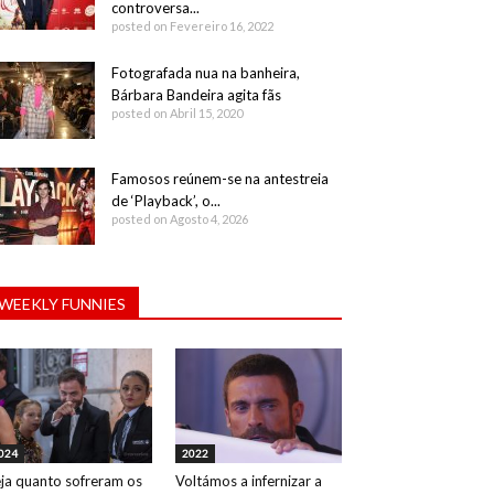
controversa...
posted on Fevereiro 16, 2022
Fotografada nua na banheira,
Bárbara Bandeira agita fãs
posted on Abril 15, 2020
Famosos reúnem-se na antestreia
de ‘Playback’, o...
posted on Agosto 4, 2026
WEEKLY FUNNIES
024
2022
ja quanto sofreram os
Voltámos a infernizar a