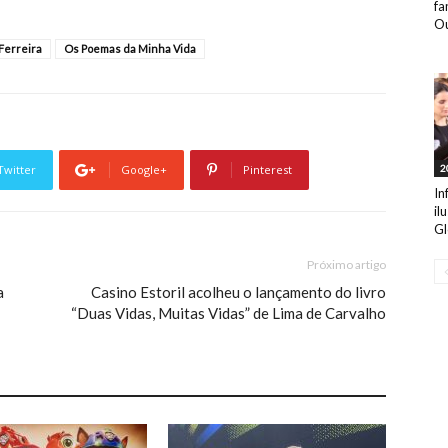
fa
Ou
Ferreira
Os Poemas da Minha Vida
Twitter
Google+
Pinterest
2
In
il
Gl
Próximo artigo
a
Casino Estoril acolheu o lançamento do livro
“Duas Vidas, Muitas Vidas” de Lima de Carvalho