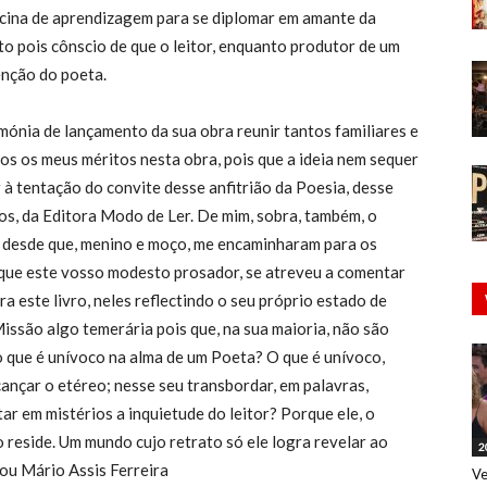
oficina de aprendizagem para se diplomar em amante da
o pois cônscio de que o leitor, enquanto produtor de um
enção do poeta.
mónia de lançamento da sua obra reunir tantos familiares e
sos os meus méritos nesta obra, pois que a ideia nem sequer
 à tentação do convite desse anfitrião da Poesia, desse
os, da Editora Modo de Ler. De mim, sobra, também, o
o desde que, menino e moço, me encaminharam para os
s que este vosso modesto prosador, se atreveu a comentar
 este livro, neles reflectindo o seu próprio estado de
Missão algo temerária pois que, na sua maioria, não são
o que é unívoco na alma de um Poeta? O que é unívoco,
cançar o etéreo; nesse seu transbordar, em palavras,
r em mistérios a inquietude do leitor? Porque ele, o
o reside. Um mundo cujo retrato só ele logra revelar ao
2
ou Mário Assis Ferreira
Ve