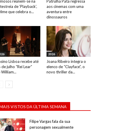
mosos reúnem-se na
Patrulha Pata regressa
testreia de ‘Playback’,
aos cinemas com uma
filme que celebra o...
aventura entre
dinossauros
026
2026
sino Lisboa recebe até
Joana Ribeiro integra o
 de julho “Rei Lear”
elenco de “Clayface”, o
 William...
novo thriller da...
MAIS VISTOS DA ÚLTIMA SEMANA
Filipe Vargas fala da sua
personagem sexualmente