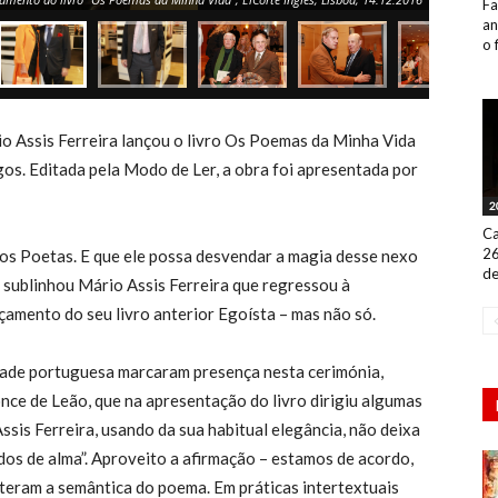
Fa
an
o 
io Assis Ferreira lançou o livro Os Poemas da Minha Vida
os. Editada pela Modo de Ler, a obra foi apresentada por
2
Ca
26
os Poetas. E que ele possa desvendar a magia desse nexo
de
”, sublinhou Mário Assis Ferreira que regressou à
nçamento do seu livro anterior Egoísta – mas não só.
ade portuguesa marcaram presença nesta cerimónia,
nce de Leão, que na apresentação do livro dirigiu algumas
sis Ferreira, usando da sua habitual elegância, não deixa
ados de alma”. Aproveito a afirmação – estamos de acordo,
lteram a semântica do poema. Em práticas intertextuais