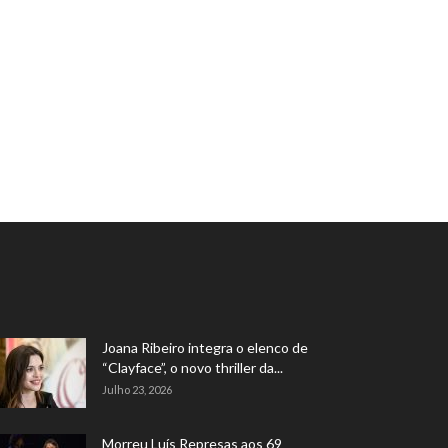
Joana Ribeiro integra o elenco de
“Clayface”, o novo thriller da...
Julho 23, 2026
Morreu Luís Represas aos 69