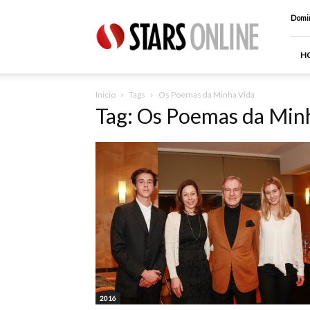
Stars
Domin
Online
H
Inicio
Tags
Os Poemas da Minha Vida
Tag: Os Poemas da Min
2016