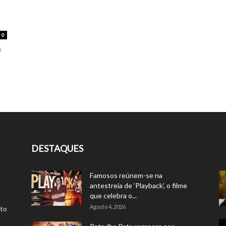
0
s
DESTAQUES
Famosos reúnem-se na
antestreia de ‘Playback’, o filme
que celebra o...
Agosto 4, 2026
rto