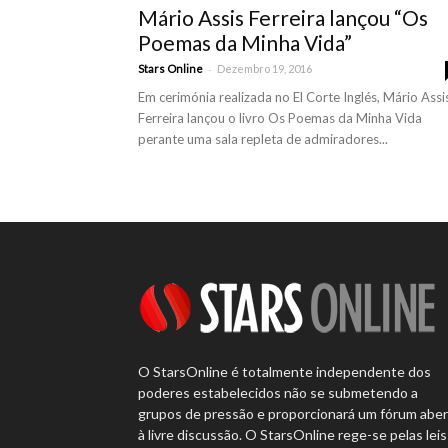
Mário Assis Ferreira lançou “Os
Poemas da Minha Vida”
-
Stars Online
Dezembro 19, 2016
Em cerimónia realizada no El Corte Inglés, Mário Assi
Ferreira lançou o livro Os Poemas da Minha Vida
perante uma sala repleta de admiradores...
O StarsOnline é totalmente independente dos
poderes estabelecidos não se submetendo a
grupos de pressão e proporcionará um fórum abe
à livre discussão. O StarsOnline rege-se pelas leis