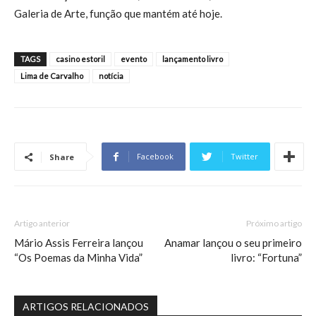
Galeria de Arte, função que mantém até hoje.
TAGS
casino estoril
evento
lançamento livro
Lima de Carvalho
notícia
Facebook
Twitter
Share
Artigo anterior
Próximo artigo
Mário Assis Ferreira lançou
Anamar lançou o seu primeiro
“Os Poemas da Minha Vida”
livro: “Fortuna”
ARTIGOS RELACIONADOS