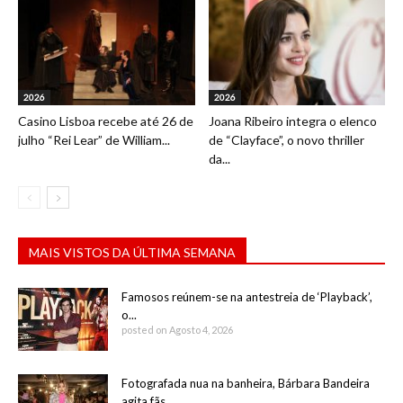
2026
2026
Casino Lisboa recebe até 26 de
Joana Ribeiro integra o elenco
julho “Rei Lear” de William...
de “Clayface”, o novo thriller
da...
MAIS VISTOS DA ÚLTIMA SEMANA
Famosos reúnem-se na antestreia de ‘Playback’,
o...
posted on Agosto 4, 2026
Fotografada nua na banheira, Bárbara Bandeira
agita fãs