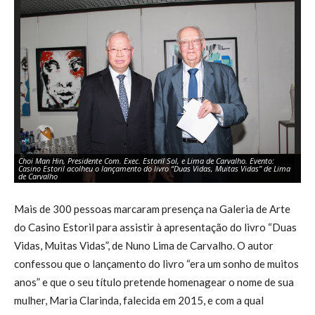
Choi Man Hin, Presidente Com. Exec. Estoril Sol, e Lima de Carvalho. Evento:
Casino Estoril acolheu o lançamento do livro “Duas Vidas, Muitas Vidas” de Lima
Li
de Carvalho
li
Mais de 300 pessoas marcaram presença na Galeria de Arte
do Casino Estoril para assistir à apresentação do livro “Duas
Vidas, Muitas Vidas”, de Nuno Lima de Carvalho. O autor
confessou que o lançamento do livro “era um sonho de muitos
anos” e que o seu título pretende homenagear o nome de sua
mulher, Maria Clarinda, falecida em 2015, e com a qual