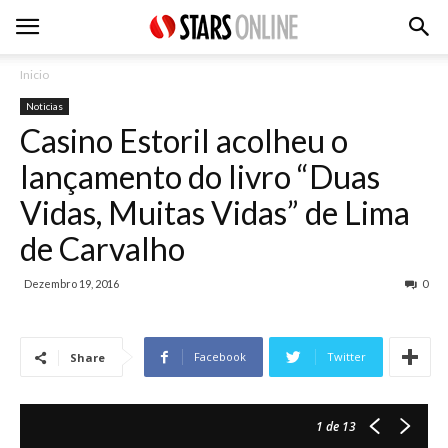
Inicio
Noticias
Casino Estoril acolheu o
lançamento do livro “Duas
Vidas, Muitas Vidas” de Lima
de Carvalho
Dezembro 19, 2016
0
Facebook
Twitter
Share
1
de 13