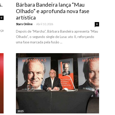
s.
Bárbara Bandeira lança “Mau
Olhado” e aprofunda nova fase
artística
0
-
Stars Online
Abril 10, 2026
0
nça
Depois de “Marcha”, Bárbara Bandeira apresenta “Mau
Olhado”, o segundo single de Lusa: ato II, reforçando
uma fase marcada pela fusão ...
2025