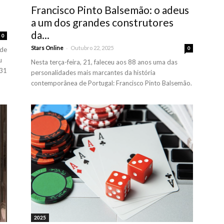
Francisco Pinto Balsemão: o adeus
a um dos grandes construtores
da...
0
-
Stars Online
Outubro 22, 2025
0
 de
u
Nesta terça-feira, 21, faleceu aos 88 anos uma das
 31
personalidades mais marcantes da história
contemporânea de Portugal: Francisco Pinto Balsemão.
2025