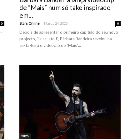
de “Mais” num só take inspirado
em...
-
Stars Online
Março 24, 2025
0
0
-
Depois de apresentar o primeiro capítulo do seu novo
projecto, “Lusa: ato I”, Bárbara Bandeira revelou na
sexta-feira o videoclip de “Mais”...
2025