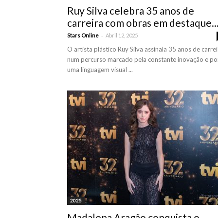
Ruy Silva celebra 35 anos de
carreira com obras em destaque..
-
Stars Online
Abril 12, 2025
O artista plástico Ruy Silva assinala 35 anos de carrei
num percurso marcado pela constante inovação e po
uma linguagem visual ...
2025
Madalena Aragão conquista o