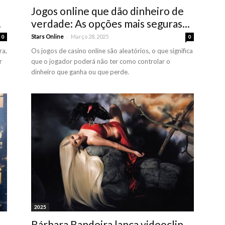
Jogos online que dão dinheiro de
.
verdade: As opções mais seguras...
-
Stars Online
Março 28, 2025
0
0
ra,
Os jogos de casino online são aleatórios, o que significa
r
que o jogador poderá não ter como controlar o
dinheiro que ganha ou que perde.
2025
Bárbara Bandeira lança videoclip