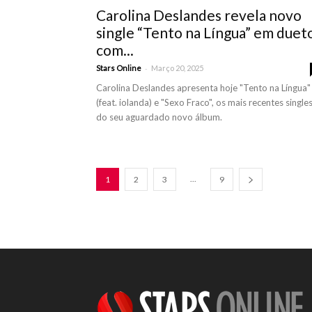
Carolina Deslandes revela novo
single “Tento na Língua” em duet
com...
-
Stars Online
Março 20, 2025
Carolina Deslandes apresenta hoje "Tento na Língua"
(feat. iolanda) e "Sexo Fraco", os mais recentes single
do seu aguardado novo álbum.
...
1
2
3
9