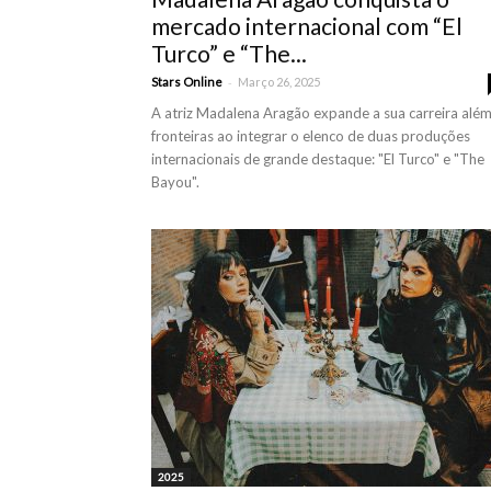
mercado internacional com “El
Turco” e “The...
-
Stars Online
Março 26, 2025
A atriz Madalena Aragão expande a sua carreira além
fronteiras ao integrar o elenco de duas produções
internacionais de grande destaque: "El Turco" e "The
Bayou".
2025