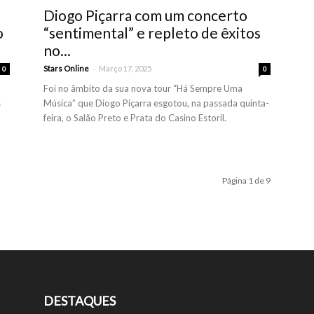
Diogo Piçarra com um concerto
o
“sentimental” e repleto de êxitos
no...
-
Stars Online
Março 17, 2025
0
0
Foi no âmbito da sua nova tour “Há Sempre Uma
s
Música” que Diogo Piçarra esgotou, na passada quinta-
feira, o Salão Preto e Prata do Casino Estoril.
Página 1 de 9
DESTAQUES