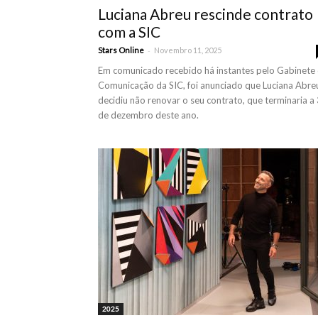
Luciana Abreu rescinde contrato
com a SIC
-
Stars Online
Novembro 11, 2025
Em comunicado recebido há instantes pelo Gabinete
Comunicação da SIC, foi anunciado que Luciana Abre
decidiu não renovar o seu contrato, que terminaria a
de dezembro deste ano.
2025