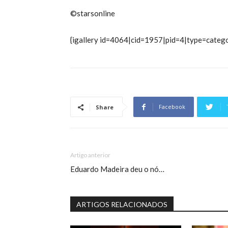
©starsonline
{igallery id=4064|cid=1957|pid=4|type=categ
Facebook
Share
Artigo anterior
Eduardo Madeira deu o nó…
ARTIGOS RELACIONADOS