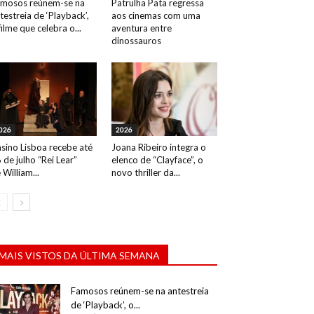
mosos reúnem-se na
Patrulha Pata regressa
testreia de ‘Playback’,
aos cinemas com uma
filme que celebra o...
aventura entre
dinossauros
026
2026
sino Lisboa recebe até
Joana Ribeiro integra o
 de julho “Rei Lear”
elenco de “Clayface”, o
 William...
novo thriller da...
MAIS VISTOS DA ÚLTIMA SEMANA
Famosos reúnem-se na antestreia
de ‘Playback’, o...