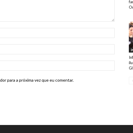
fa
Ou
2
In
il
Gl
dor para a próxima vez que eu comentar.