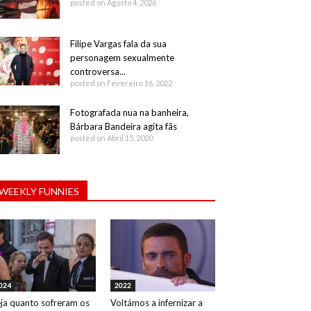
posted on Agosto 4, 2026
Filipe Vargas fala da sua
personagem sexualmente
controversa...
posted on Fevereiro 16, 2022
Fotografada nua na banheira,
Bárbara Bandeira agita fãs
posted on Abril 15, 2020
WEEKLY FUNNIES
024
2022
ja quanto sofreram os
Voltámos a infernizar a