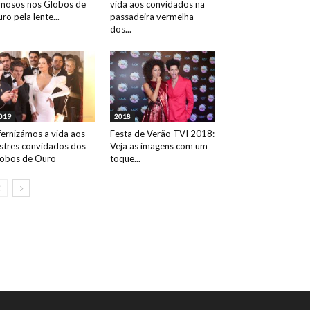
mosos nos Globos de
vida aos convidados na
ro pela lente...
passadeira vermelha
dos...
019
2018
fernizámos a vida aos
Festa de Verão TVI 2018:
ustres convidados dos
Veja as imagens com um
obos de Ouro
toque...