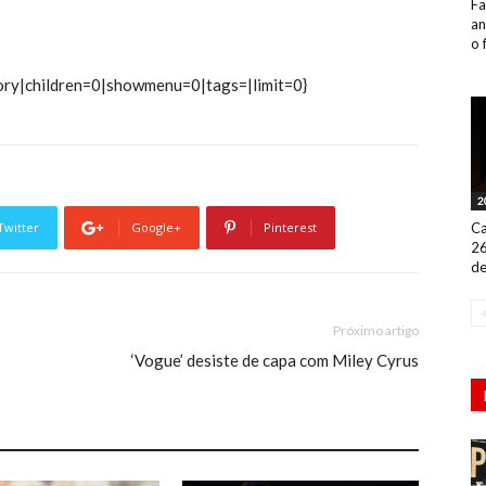
Fa
an
o 
ory|children=0|showmenu=0|tags=|limit=0}
2
Ca
Twitter
Google+
Pinterest
26
de
Próximo artigo
‘Vogue’ desiste de capa com Miley Cyrus