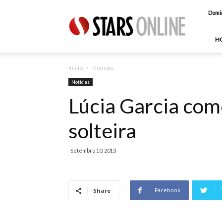
Stars
Domin
Online
H
Inicio
Noticias
Noticias
Lúcia Garcia co
solteira
Setembro 10, 2013
Facebook
Share