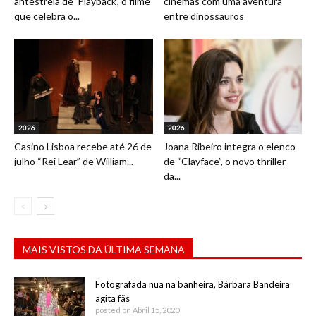
antestreia de ‘Playback’, o filme
cinemas com uma aventura
que celebra o...
entre dinossauros
2026
2026
Casino Lisboa recebe até 26 de
Joana Ribeiro integra o elenco
julho “Rei Lear” de William...
de “Clayface”, o novo thriller
da...
MAIS VISTOS DA ÚLTIMA SEMANA
Fotografada nua na banheira, Bárbara Bandeira
agita fãs
posted on Abril 15, 2020