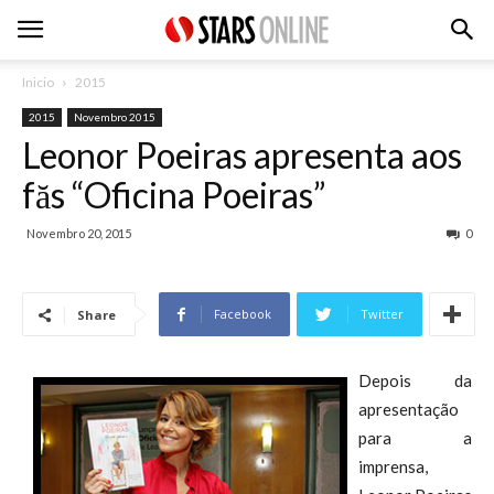
Inicio
2015
2015
Novembro 2015
Leonor Poeiras apresenta aos
făs “Oficina Poeiras”
Novembro 20, 2015
0
Facebook
Twitter
Share
Depois da
apresentação
para a
imprensa,