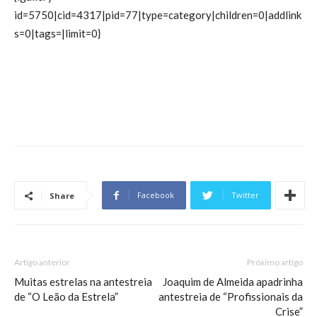
id=5750|cid=4317|pid=77|type=category|children=0|addlink
s=0|tags=|limit=0}
Facebook
Twitter
Share
Artigo anterior
Próximo artigo
Muitas estrelas na antestreia
Joaquim de Almeida apadrinha
de “O Leão da Estrela”
antestreia de “Profissionais da
Crise”