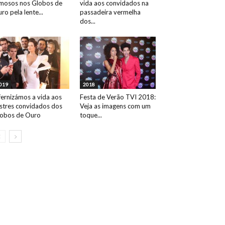
mosos nos Globos de
vida aos convidados na
ro pela lente...
passadeira vermelha
dos...
019
2018
fernizámos a vida aos
Festa de Verão TVI 2018:
ustres convidados dos
Veja as imagens com um
obos de Ouro
toque...