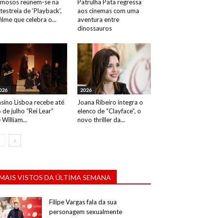
mosos reúnem-se na
Patrulha Pata regressa
testreia de ‘Playback’,
aos cinemas com uma
filme que celebra o...
aventura entre
dinossauros
026
2026
sino Lisboa recebe até
Joana Ribeiro integra o
 de julho “Rei Lear”
elenco de “Clayface”, o
 William...
novo thriller da...
MAIS VISTOS DA ÚLTIMA SEMANA
Filipe Vargas fala da sua
personagem sexualmente