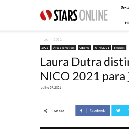
Stars
Sexta
Online
H
Inicio
2021
2021
Áreas Temáticas
Cinema
Julho 2021
Noticias
Laura Dutra dist
NICO 2021 para j
Julho 29, 2021
Facebook
Share