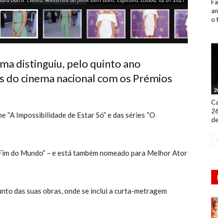
Fa
an
o 
a distinguiu, pelo quinto ano
os do cinema nacional com os Prémios
2
Ca
26
lme “A Impossibilidade de Estar Só” e das séries “O
de
“O Fim do Mundo” – e está também nomeado para Melhor Ator
junto das suas obras, onde se inclui a curta-metragem