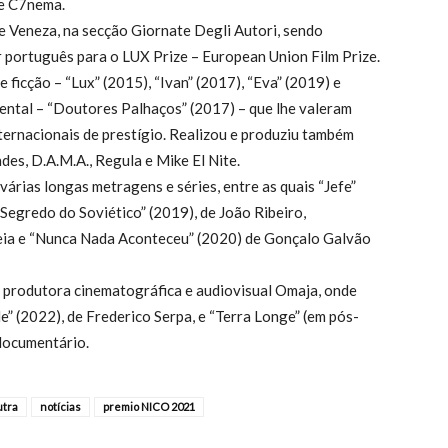
 e C7nema.
de Veneza, na secção Giornate Degli Autori, sendo
 português para o LUX Prize – European Union Film Prize.
ficção – “Lux” (2015), “Ivan” (2017), “Eva” (2019) e
tal – “Doutores Palhaços” (2017) – que lhe valeram
nternacionais de prestígio. Realizou e produziu também
des, D.A.M.A., Regula e Mike El Nite.
rias longas metragens e séries, entre as quais “Jefe”
Segredo do Soviético” (2019), de João Ribeiro,
eia e “Nunca Nada Aconteceu” (2020) de Gonçalo Galvão
 produtora cinematográfica e audiovisual Omaja, onde
” (2022), de Frederico Serpa, e “Terra Longe” (em pós-
documentário.
utra
notícias
premio NICO 2021