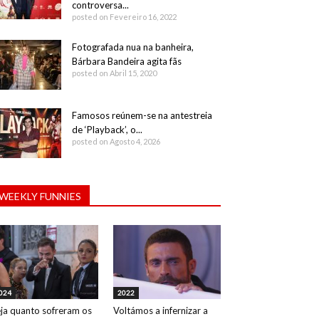
controversa...
posted on Fevereiro 16, 2022
Fotografada nua na banheira,
Bárbara Bandeira agita fãs
posted on Abril 15, 2020
Famosos reúnem-se na antestreia
de ‘Playback’, o...
posted on Agosto 4, 2026
WEEKLY FUNNIES
024
2022
ja quanto sofreram os
Voltámos a infernizar a