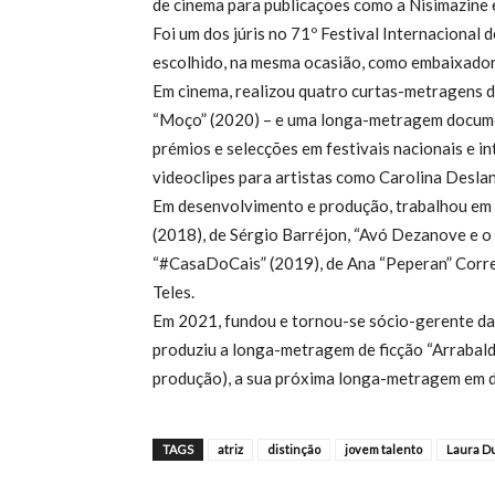
de cinema para publicações como a Nisimazine
Foi um dos júris no 71º Festival Internacional 
escolhido, na mesma ocasião, como embaixador
Em cinema, realizou quatro curtas-metragens de 
“Moço” (2020) – e uma longa-metragem documen
prémios e selecções em festivais nacionais e i
videoclipes para artistas como Carolina Deslan
Em desenvolvimento e produção, trabalhou em vá
(2018), de Sérgio Barréjon, “Avó Dezanove e o 
“#CasaDoCais” (2019), de Ana “Peperan” Corr
Teles.
Em 2021, fundou e tornou-se sócio-gerente da
produziu a longa-metragem de ficção “Arrabalde
produção), a sua próxima longa-metragem em 
TAGS
atriz
distinção
jovem talento
Laura D