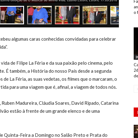
Fa
an
o 
ecebeu algumas caras conhecidas convidadas para celebrar
da”.
2
vida de Filipe La Féria e da sua paixão pelo cinema, pelo
Ca
26
rte. É também, a História do nosso País desde a segunda
de
 de La Féria, as suas vedetas, os filmes que o marcaram, o
rtida para uma viagem que é, afinal, a viagem de todos nós.
, Ruben Madureira, Cláudia Soares, David Ripado, Catarina
lvão estão à frente de um grande elenco e de uma
de Quinta-Feira a Domingo no Salão Preto e Prata do