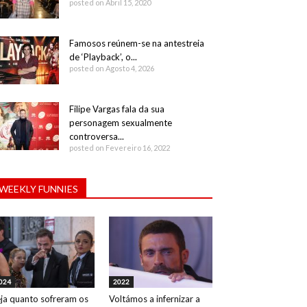
posted on Abril 15, 2020
Famosos reúnem-se na antestreia
de ‘Playback’, o...
posted on Agosto 4, 2026
Filipe Vargas fala da sua
personagem sexualmente
controversa...
posted on Fevereiro 16, 2022
WEEKLY FUNNIES
024
2022
ja quanto sofreram os
Voltámos a infernizar a