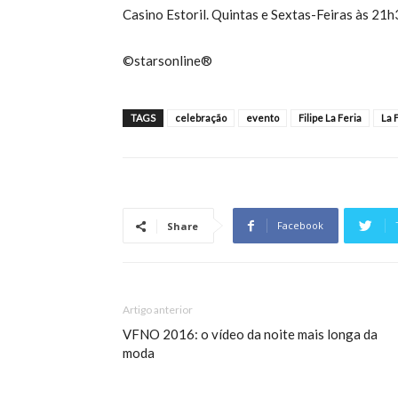
Casino Estoril. Quintas e Sextas-Feiras às 21
©starsonline®
TAGS
celebração
evento
Filipe La Feria
La 
Facebook
Share
Artigo anterior
VFNO 2016: o vídeo da noite mais longa da
moda