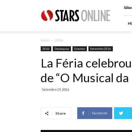
Stars
Sábad
Online
H
Inicio
2016
2016
Destaques
Eventos
Setembro 2016
La Féria celebro
de “O Musical da
Setembro 19, 2016
Facebook
Share