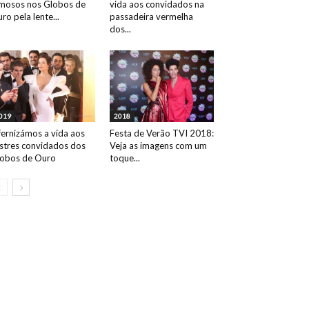
mosos nos Globos de
vida aos convidados na
ro pela lente...
passadeira vermelha
dos...
019
2018
fernizámos a vida aos
Festa de Verão TVI 2018:
ustres convidados dos
Veja as imagens com um
obos de Ouro
toque...