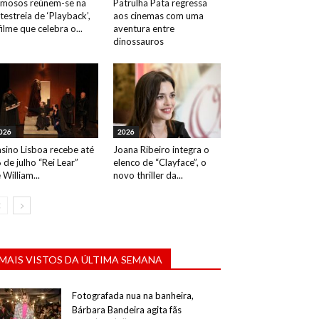
mosos reúnem-se na
Patrulha Pata regressa
testreia de ‘Playback’,
aos cinemas com uma
filme que celebra o...
aventura entre
dinossauros
026
2026
sino Lisboa recebe até
Joana Ribeiro integra o
 de julho “Rei Lear”
elenco de “Clayface”, o
 William...
novo thriller da...
MAIS VISTOS DA ÚLTIMA SEMANA
Fotografada nua na banheira,
Bárbara Bandeira agita fãs