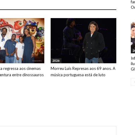
fa
Ou
2
In
2026
il
ta regressa aos cinemas
Morreu Luís Represas aos 69 anos. A
Gl
ntura entre dinossauros
música portuguesa está de luto