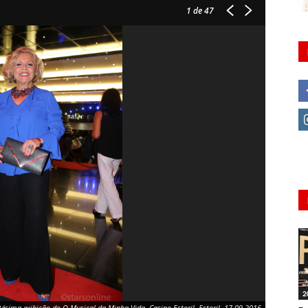
1
de 47
2
tésima exibição do O Musical da Minha Vida, Casino Estoril, Estoril, 17.09.2016