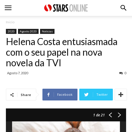
Inicio
2020
Agosto 2020
Noticias
Helena Costa entusiasmada
com o seu papel na nova
novela da TVI
Agosto 7, 2020
0
Facebook
Twitter
Share
1
de 21