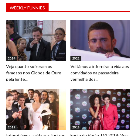
WEEKLY FUNNIES
2024
2022
Veja quanto sofreram os
Voltámos a infernizar a vida aos
famosos nos Globos de Ouro
convidados na passadeira
pela lente...
vermelha dos...
2019
2018
Infernizámos a vida aos ilustres
Festa de Verão TVI 2018: Veja