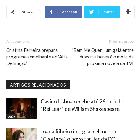
Facebook
Twitter
Share
Artigo anterior
Próximo artigo
Cristina Ferreira prepara
“Bem Me Quer”: um galã entre
programa semelhante ao ‘Alta
duas mulheres é o mote da
Definição’
próxima novela da TVI
ARTIGOS RELACIONADOS
Casino Lisboa recebe até 26 de julho
“Rei Lear” de William Shakespeare
2026
Joana Ribeiro integra o elenco de
“Clayface”, o novo thriller da DC