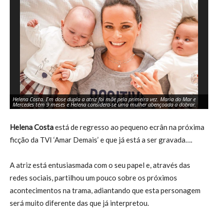
Helena Costa. Em dose dupla a atriz foi mãe pela primeira vez. Maria do Mar e
He
Mercedes têm 9 meses e Helena considera-se uma mulher abençoada a dobrar.
Ca
Helena Costa
está de regresso ao pequeno ecrân na próxima
ficção da TVI ‘Amar Demais’ e que já está a ser gravada….
A atriz está entusiasmada com o seu papel e, através das
redes sociais, partilhou um pouco sobre os próximos
acontecimentos na trama, adiantando que esta personagem
será muito diferente das que já interpretou.