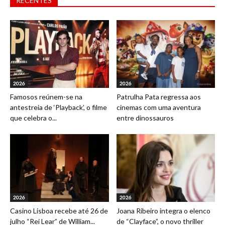
RECENTES
2026
2026
Famosos reúnem-se na
Patrulha Pata regressa aos
antestreia de ‘Playback’, o filme
cinemas com uma aventura
que celebra o...
entre dinossauros
2026
2026
Casino Lisboa recebe até 26 de
Joana Ribeiro integra o elenco
julho “Rei Lear” de William...
de “Clayface”, o novo thriller