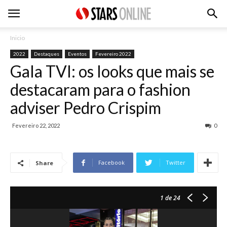
Inicio
2022
Destaques
Eventos
Fevereiro 2022
Gala TVI: os looks que mais se
destacaram para o fashion
adviser Pedro Crispim
Fevereiro 22, 2022
0
Facebook
Twitter
Share
1
de 24