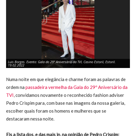
Luis Borges. Evento: Gala do 29º Aniversário da TVI, Casino Estoril, Estoril.
Lui
19.02.2022
19
Numa noite em que elegância e charme foram as palavras de
ordem na
passadeira vermelha da Gala do 29º Aniversário da
TVI
, convidamos novamente o reconhecido fashion adviser
Pedro Crispim para, com base nas imagens da nossa galeria,
escolher quais foram os homens e mulheres que se
destacaram nessa noite.
Eis a lista dos, e das mais in, na opinião de Pedro Crispim: