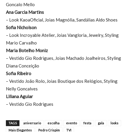
Goncalo Mello
Ana Garcia Martins
– Look KaoaOficial, Joias Magnólia, Sandálias Aldo Shoes
Sofia Nicholson
– Look Incroyable Atelier, Joias Vangloria, Jewelry, Styling
Mario Carvalho
Maria Botelho Moniz
– Vestido Gio Rodrigues, Joias Machado Joalheiros, Styling
Diana Conceição
Sofia Ribeiro
– Vestido João Rolo, Joias Boutique dos Relógios, Styling
Nelly Goncalves
Liliana Aguiar
– Vestido Gio Rodrigues
TAGS
aniversario
escolha
evento
festa
gala
looks
Mais Elegantes
Pedro Crispim
TVI