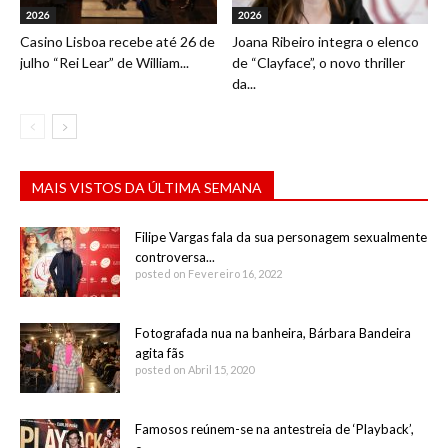
2026
2026
Casino Lisboa recebe até 26 de
Joana Ribeiro integra o elenco
julho “Rei Lear” de William...
de “Clayface”, o novo thriller
da...
MAIS VISTOS DA ÚLTIMA SEMANA
Filipe Vargas fala da sua personagem sexualmente
controversa...
posted on Fevereiro 16, 2022
Fotografada nua na banheira, Bárbara Bandeira
agita fãs
posted on Abril 15, 2020
Famosos reúnem-se na antestreia de ‘Playback’,