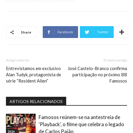
Facebook
Twitter
Share
Artigo anterior
Próximo artigo
Entrevistamos em exclusivo
José Castelo-Branco confirma
Alan Tudyk, protagonista de
participação no próximo BB
série “Resident Alien”
Famosos
ARTIGOS RELACIONADOS
Famosos reúnem-se na antestreia de
‘Playback’, o filme que celebra o legado
de Carlos Paião
2026