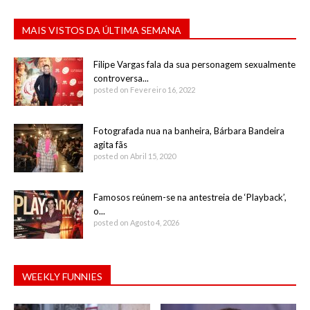
MAIS VISTOS DA ÚLTIMA SEMANA
Filipe Vargas fala da sua personagem sexualmente
controversa...
posted on Fevereiro 16, 2022
Fotografada nua na banheira, Bárbara Bandeira
agita fãs
posted on Abril 15, 2020
Famosos reúnem-se na antestreia de ‘Playback’,
o...
posted on Agosto 4, 2026
WEEKLY FUNNIES