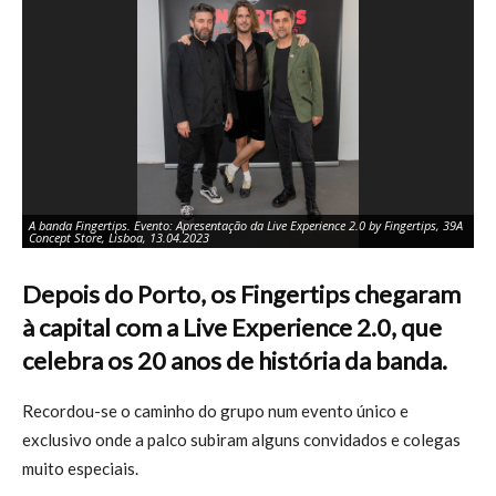
A banda Fingertips. Evento: Apresentação da Live Experience 2.0 by Fingertips, 39A
A 
Concept Store, Lisboa, 13.04.2023
Co
Depois do Porto, os Fingertips chegaram
à capital com a Live Experience 2.0, que
celebra os 20 anos de história da banda.
Recordou-se o caminho do grupo num evento único e
exclusivo onde a palco subiram alguns convidados e colegas
muito especiais.