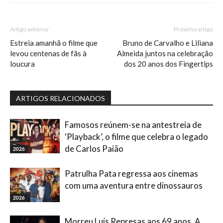
Artigo anterior
Próximo artigo
Estreia amanhã o filme que
Bruno de Carvalho e Liliana
levou centenas de fãs à
Almeida juntos na celebração
loucura
dos 20 anos dos Fingertips
ARTIGOS RELACIONADOS
Famosos reúnem-se na antestreia de
‘Playback’, o filme que celebra o legado
de Carlos Paião
2026
Patrulha Pata regressa aos cinemas
com uma aventura entre dinossauros
2026
Morreu Luís Represas aos 69 anos. A