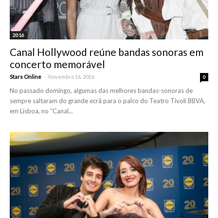
2016
Canal Hollywood reúne bandas sonoras em
concerto memorável
-
Stars Online
Novembro 16, 2016
0
No passado domingo, algumas das melhores bandas-sonoras de
sempre saltaram do grande ecrã para o palco do Teatro Tivoli BBVA,
em Lisboa, no “Canal...