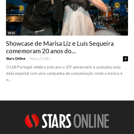
2015
Showcase de Marisa Liz e Luís Sequeira
comemoram 20 anos do...
-
Stars Online
Março 9, 2015
0
O Lidl Portugal celebra este ano o 20º aniversário e assinalou esta
data especial com uma campanha de comunicação onde a música é
o...