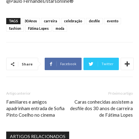
@Paulo Fernandes/starsonline®
TAGS
30 Anos
carreira
celebração
desfile
evento
fashion
Fátima Lopes
moda
Facebook
Twitter
Share
Artigo anterior
Próximo artigo
Familiares e amigos
Caras conhecidas assistem a
apadrinham entrada de Sofia
desfile dos 30 anos de carreira
Pinto Coelho no cinema
de Fátima Lopes
ARTIGOS RELACIONADOS