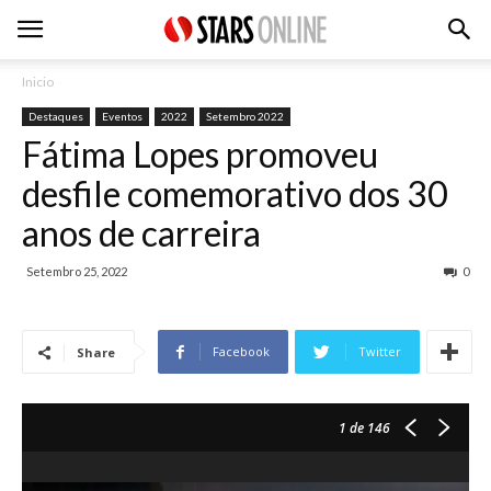
Inicio
Destaques
Eventos
2022
Setembro 2022
Fátima Lopes promoveu
desfile comemorativo dos 30
anos de carreira
Setembro 25, 2022
0
Facebook
Twitter
Share
1
de 146