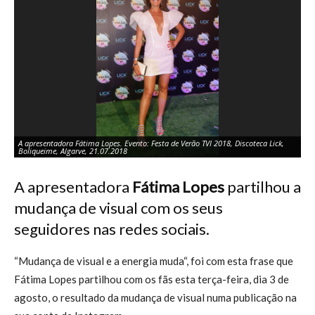
A apresentadora Fátima Lopes. Evento: Festa de Verão TVI 2018, Discoteca Lick,
A 
Boliqueime, Algarve, 21.07.2018
Bo
A apresentadora
Fátima Lopes
partilhou a
mudança de visual com os seus
seguidores nas redes sociais.
“Mudança de visual e a energia muda“, foi com esta frase que
Fátima Lopes partilhou com os fãs esta terça-feira, dia 3 de
agosto, o resultado da mudança de visual numa publicação na