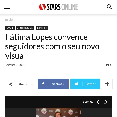
Inicio
2021
Agosto 2021
Noticias
Fátima Lopes convence
seguidores com o seu novo
visual
Agosto 3, 2021
0
Facebook
Twitter
Share
1
de 16