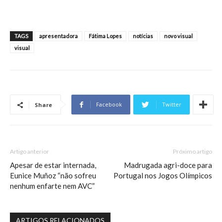
TAGS
apresentadora
Fátima Lopes
notícias
novo visual
visual
Facebook
Twitter
Share
Artigo anterior
Próximo artigo
Apesar de estar internada,
Madrugada agri-doce para
Eunice Muñoz “não sofreu
Portugal nos Jogos Olímpicos
nenhum enfarte nem AVC”
ARTIGOS RELACIONADOS