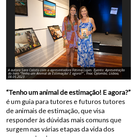
A autora Sara Calisto com a apresentadora Fátima Lopes. Evento: Apresentação
A 
do livro "Tenho um Animal de Estimação! E agora?" , Fnac Colombo, Lisboa,
do
08.05.2023
08
“Tenho um animal de estimação! E agora?”
é um guia para tutores e futuros tutores
de animais de estimação, que visa
responder às dúvidas mais comuns que
surgem nas várias etapas da vida dos