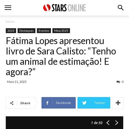
Inicio
2023
Destaques
Eventos
Maio 2023
Fátima Lopes apresentou
livro de Sara Calisto: “Tenho
um animal de estimação! E
agora?”
Maio 11, 2023
0
Facebook
Twitter
Share
1
de 50