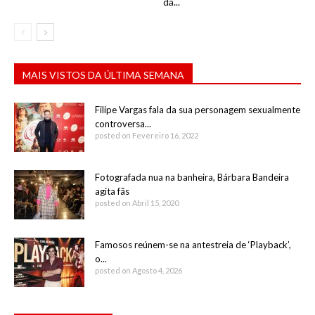
da...
MAIS VISTOS DA ÚLTIMA SEMANA
Filipe Vargas fala da sua personagem sexualmente
controversa...
posted on Fevereiro 16, 2022
Fotografada nua na banheira, Bárbara Bandeira
agita fãs
posted on Abril 15, 2020
Famosos reúnem-se na antestreia de ‘Playback’,
o...
posted on Agosto 4, 2026