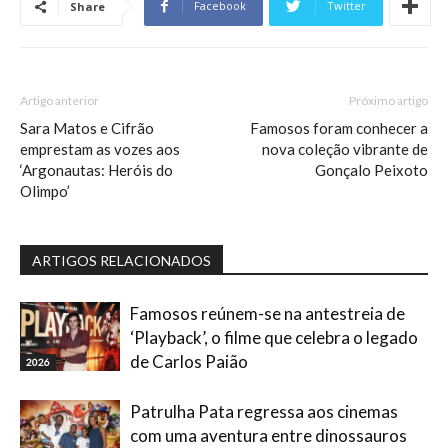
Facebook
Twitter
Share
Artigo anterior
Próximo artigo
Sara Matos e Cifrão
Famosos foram conhecer a
emprestam as vozes aos
nova coleção vibrante de
‘Argonautas: Heróis do
Gonçalo Peixoto
Olimpo’
ARTIGOS RELACIONADOS
Famosos reúnem-se na antestreia de
‘Playback’, o filme que celebra o legado
de Carlos Paião
2026
Patrulha Pata regressa aos cinemas
com uma aventura entre dinossauros