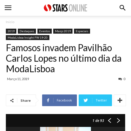
Inicio
2019
Destaques
Eventos
Março 2019
Especiais
ModaLisboa Insight FW 19-20
Famosos invadem Pavilhão
Carlos Lopes no último dia da
ModaLisboa
Março 11, 2019
0
Facebook
Twitter
Share
1
de 93