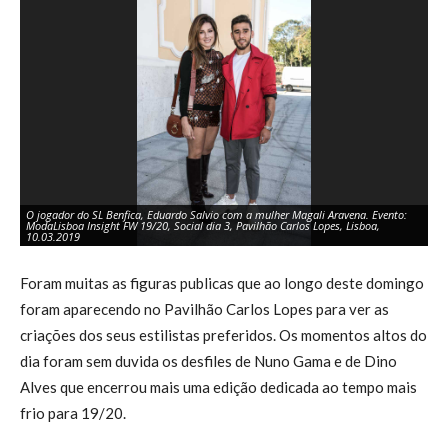
O jogador do SL Benfica, Eduardo Salvio com a mulher Magali Aravena. Evento:
ModaLisboa Insight FW 19/20, Social dia 3, Pavilhão Carlos Lopes, Lisboa,
La
10.03.2019
di
Foram muitas as figuras publicas que ao longo deste domingo
foram aparecendo no Pavilhão Carlos Lopes para ver as
criações dos seus estilistas preferidos. Os momentos altos do
dia foram sem duvida os desfiles de Nuno Gama e de Dino
Alves que encerrou mais uma edição dedicada ao tempo mais
frio para 19/20.