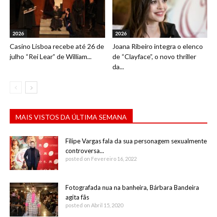
2026
2026
Casino Lisboa recebe até 26 de
Joana Ribeiro integra o elenco
julho “Rei Lear” de William...
de “Clayface”, o novo thriller
da...
MAIS VISTOS DA ÚLTIMA SEMANA
Filipe Vargas fala da sua personagem sexualmente
controversa...
posted on Fevereiro 16, 2022
Fotografada nua na banheira, Bárbara Bandeira
agita fãs
posted on Abril 15, 2020