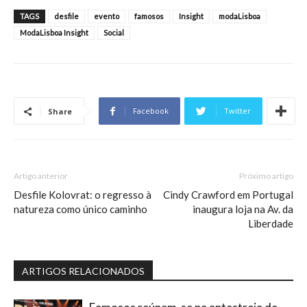
TAGS
desfile
evento
famosos
Insight
modaLisboa
ModaLisboa Insight
Social
Facebook
Twitter
Share
Artigo anterior
Próximo artigo
Desfile Kolovrat: o regresso à
Cindy Crawford em Portugal
natureza como único caminho
inaugura loja na Av. da
Liberdade
ARTIGOS RELACIONADOS