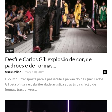
2019
Desfile Carlos Gil: explosão de cor, de
padrões e de formas...
-
Stars Online
Março 10, 2019
0
Flick´Mo… transporta para a passerelle a paixão do designer Carlos
Gil pela pintura e pela liberdade artística através da criação de
formas, traços livres...