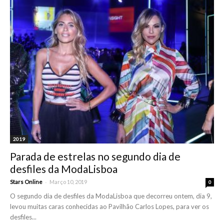
2019
Parada de estrelas no segundo dia de
desfiles da ModaLisboa
-
Stars Online
Março 10, 2019
0
O segundo dia de desfiles da ModaLisboa que decorreu ontem, dia 9,
levou muitas caras conhecidas ao Pavilhão Carlos Lopes, para ver os
desfiles...