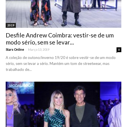
2019
Desfile Andrew Coimbra: vestir-se de um
modo sério, sem se levar...
-
Stars Online
Março 13, 2019
0
A coleção de outono/inverno 19/20 é sobre vestir-se de um modo
sério, sem se levar a sério. Mantém um tom de streetwear, mas
trabalhado de...