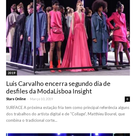
2019
Luis Carvalho encerra segundo dia de
desfiles da ModaLisboa Insight
-
Stars Online
Março 10, 2019
0
SURFACE A próxima estação fria tem como principal referência alguns
dos trabalhos do artista digital e de “Collage”, Matthieu Bourel, que
combina o tradicional corte...