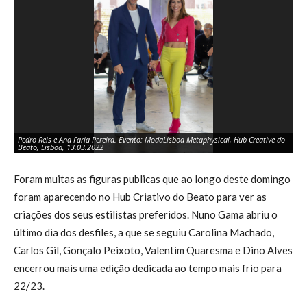
Pedro Reis e Ana Faria Pereira. Evento: ModaLisboa Metaphysical, Hub Creative do
Pe
Beato, Lisboa, 13.03.2022
Be
Foram muitas as figuras publicas que ao longo deste domingo
foram aparecendo no Hub Criativo do Beato para ver as
criações dos seus estilistas preferidos. Nuno Gama abriu o
último dia dos desfiles, a que se seguiu Carolina Machado,
Carlos Gil, Gonçalo Peixoto, Valentim Quaresma e Dino Alves
encerrou mais uma edição dedicada ao tempo mais frio para
22/23.