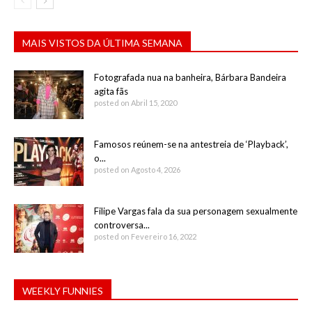
MAIS VISTOS DA ÚLTIMA SEMANA
Fotografada nua na banheira, Bárbara Bandeira
agita fãs
posted on Abril 15, 2020
Famosos reúnem-se na antestreia de ‘Playback’,
o...
posted on Agosto 4, 2026
Filipe Vargas fala da sua personagem sexualmente
controversa...
posted on Fevereiro 16, 2022
WEEKLY FUNNIES