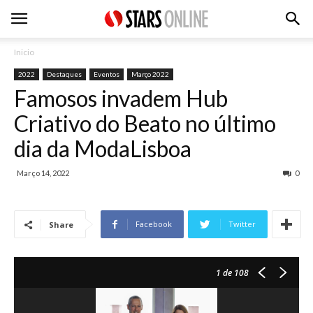
Inicio
2022
Destaques
Eventos
Março 2022
Famosos invadem Hub
Criativo do Beato no último
dia da ModaLisboa
Março 14, 2022
0
Facebook
Twitter
Share
1
de 108