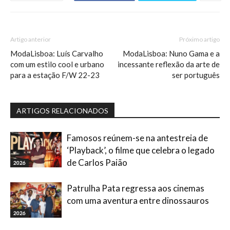
Artigo anterior
Próximo artigo
ModaLisboa: Luís Carvalho
ModaLisboa: Nuno Gama e a
com um estilo cool e urbano
incessante reflexão da arte de
para a estação F/W 22-23
ser português
ARTIGOS RELACIONADOS
Famosos reúnem-se na antestreia de
‘Playback’, o filme que celebra o legado
de Carlos Paião
2026
Patrulha Pata regressa aos cinemas
com uma aventura entre dinossauros
2026