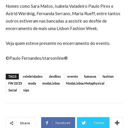
Nomes como Sara Matos, Isabela Valadeiro Paulo Pires e
Astrid Werdnig, Fernanda Serrano, Maria Rueff, entre tantos
outros estiveram nas bancadas a assistir ao desfile de
encerramento de mais uma Lisbon Fashion Week.
Veja quem esteve presente no encerramento do evento.
©Paulo Fernandes/starsonline®
TAGS
celebridades
desfiles
evento
famosos
fashion
FW 22/23
moda
modaLisboa
ModaLisboa Metaphysical
Social
vips
Facebook
Twitter
Share