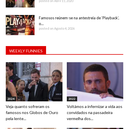
posted on Abril 15, 2020
Famosos reúnem-se na antestreia de ‘Playback’,
o...
posted on Agosto 4, 2026
WEEKLY FUNNIES
2024
2022
Veja quanto sofreram os
Voltámos a infernizar a vida aos
famosos nos Globos de Ouro
convidados na passadeira
pela lente...
vermelha dos...