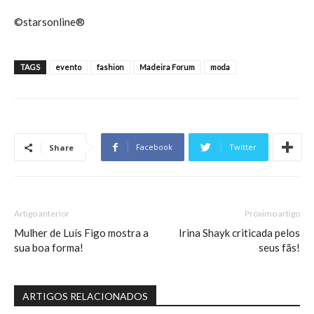
©starsonline®
TAGS
evento
fashion
Madeira Forum
moda
Facebook
Twitter
Share
Artigo anterior
Próximo artigo
Mulher de Luís Figo mostra a
Irina Shayk criticada pelos
sua boa forma!
seus fãs!
ARTIGOS RELACIONADOS