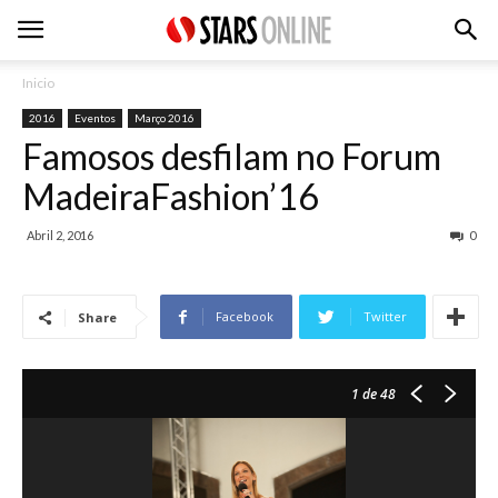
Inicio
2016
Eventos
Março 2016
Famosos desfilam no Forum
MadeiraFashion’16
Abril 2, 2016
0
Facebook
Twitter
Share
1
de 48