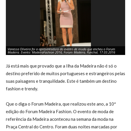
Vanessa Oliveira foi a apresentadora do evento de moda que encheu o Forum
Je
Madeira. Evento: MadeiraFashion 2016, Forum Madeira, Funchal, 17.03.2016
17
Já está mais que provado que a Ilha da Madeira não é só o
destino preferido de muitos portugueses e estrangeiros pelas
suas paisagens e tranquilidade. Este é também um destino
fashion e trendy.
Que o diga o Forum Madeira, que realizou este ano, a 10ª
edição do Forum Madeira Fashion. O evento de moda de
referência da Madeira aconteceu na semana da moda na
Praça Central do Centro. Foram duas noites marcadas por