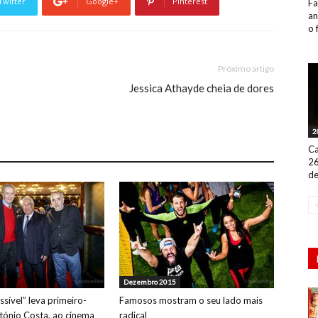
Twitter
Google+
Pinterest
Fa
an
o 
Próximo artigo
Jessica Athayde cheia de dores
2
Ca
26
de
Dezembro 2015
sível” leva primeiro-
Famosos mostram o seu lado mais
ntónio Costa, ao cinema
radical