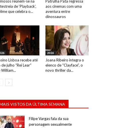
mosos reúnem-se na
Patrulha Pata regressa
testreia de ‘Playback’,
aos cinemas com uma
filme que celebra o...
aventura entre
dinossauros
026
2026
sino Lisboa recebe até
Joana Ribeiro integra o
 de julho “Rei Lear”
elenco de “Clayface”, o
 William...
novo thriller da...
MAIS VISTOS DA ÚLTIMA SEMANA
Filipe Vargas fala da sua
personagem sexualmente