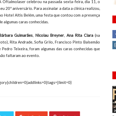
A Oftalmolaser celebrou na passada sexta-feira, dia 11, o
seu 20º aniversário. Para assinalar a data a clínica realizou,
no Hotel Altis Belém, uma festa que contou com a presença
de algumas caras conhecidas.
Bárbara Guimarães
,
Nicolau Breyner
,
Ana Rita Clara
(na
foto), Rita Andrade, Sofia Grilo, Francisco Pinto Balsemão
e Pedro Teixeira, foram algumas das caras conhecidas que
não faltaram ao evento.
ory|children=0|addlinks=0|tags=|limit=0}
2