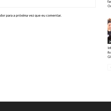
fa
Ou
dor para a próxima vez que eu comentar.
2
In
il
Gl