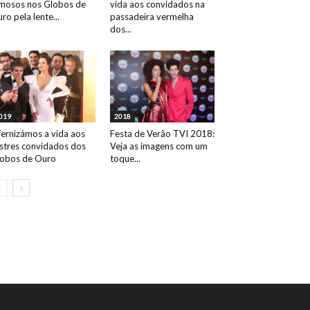
mosos nos Globos de
vida aos convidados na
ro pela lente...
passadeira vermelha
dos...
019
2018
fernizámos a vida aos
Festa de Verão TVI 2018:
ustres convidados dos
Veja as imagens com um
obos de Ouro
toque...