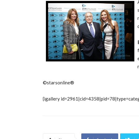
©starsonline®
{igallery id=2961|cid=4358|pid=78|type=categ