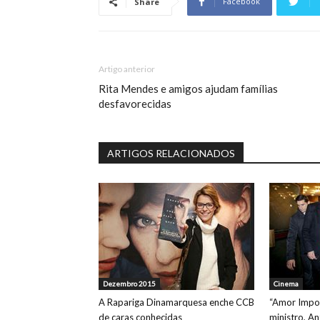
Facebook
Share
Artigo anterior
Rita Mendes e amigos ajudam famílias
desfavorecidas
ARTIGOS RELACIONADOS
Dezembro 2015
Cinema
A Rapariga Dinamarquesa enche CCB
“Amor Impos
de caras conhecidas
ministro, A