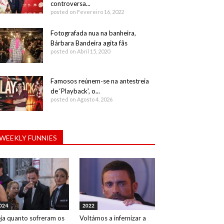
controversa...
posted on Fevereiro 16, 2022
Fotografada nua na banheira,
Bárbara Bandeira agita fãs
posted on Abril 15, 2020
Famosos reúnem-se na antestreia
de ‘Playback’, o...
posted on Agosto 4, 2026
WEEKLY FUNNIES
024
2022
ja quanto sofreram os
Voltámos a infernizar a