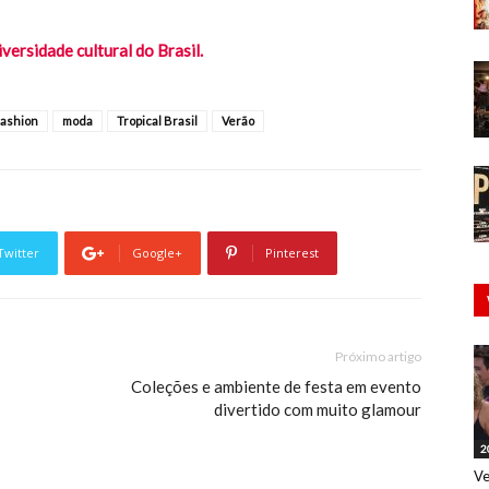
iversidade cultural do Brasil.
fashion
moda
Tropical Brasil
Verão
Twitter
Google+
Pinterest
Próximo artigo
Coleções e ambiente de festa em evento
divertido com muito glamour
2
Ve