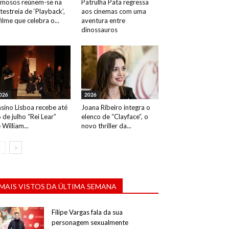
mosos reúnem-se na
Patrulha Pata regressa
testreia de ‘Playback’,
aos cinemas com uma
filme que celebra o...
aventura entre
Rita Ribeiro e Manuela Couto. Evento: Desfile Balangandã b
dinossauros
026
2026
sino Lisboa recebe até
Joana Ribeiro integra o
 de julho “Rei Lear”
elenco de “Clayface”, o
 William...
novo thriller da...
MAIS VISTOS DA ÚLTIMA SEMANA
Filipe Vargas fala da sua
personagem sexualmente