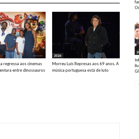
fa
Ou
2
2026
In
ta regressa aos cinemas
Morreu Luís Represas aos 69 anos. A
il
ntura entre dinossauros
música portuguesa está de luto
Gl