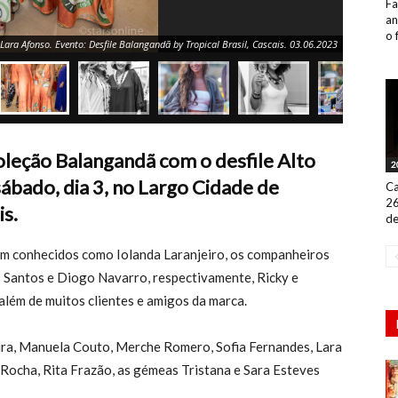
Fa
an
o 
e Lara Afonso. Evento: Desfile Balangandã by Tropical Brasil, Cascais. 03.06.2023
coleção Balangandã com o desfile Alto
2
ábado, dia 3, no Largo Cidade de
Ca
26
is.
de
em conhecidos como Iolanda Laranjeiro, os companheiros
s Santos e Diogo Navarro, respectivamente, Ricky e
além de muitos clientes e amigos da marca.
ueira, Manuela Couto, Merche Romero, Sofia Fernandes, Lara
 Rocha, Rita Frazão, as gémeas Tristana e Sara Esteves