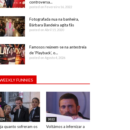
controversa...
posted on Fevereiro 16, 2022
Fotografada nua na banheira,
Bárbara Bandeira agita fãs
posted on Abril 15, 2020
Famosos reúnem-se na antestreia
de ‘Playback’, o...
posted on Agosto 4, 2026
WEEKLY FUNNIES
024
2022
ja quanto sofreram os
Voltámos a infernizar a