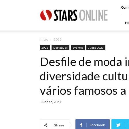
Stars
Quint
Online
H
Inicio
2023
2023
Destaques
Eventos
Junho 2023
Desfile de moda 
diversidade cultu
vários famosos a 
Junho 5, 2023
Facebook
Share