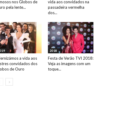
mosos nos Globos de
vida aos convidados na
ro pela lente...
passadeira vermelha
dos...
019
2018
fernizámos a vida aos
Festa de Verão TVI 2018:
ustres convidados dos
Veja as imagens com um
obos de Ouro
toque...