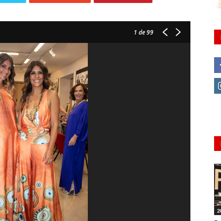
1
de 99
2