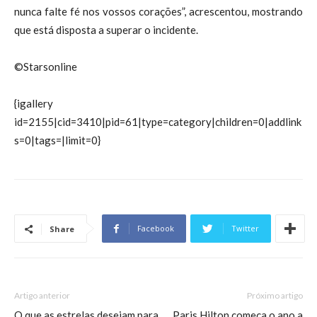
nunca falte fé nos vossos corações”, acrescentou, mostrando
que está disposta a superar o incidente.
©Starsonline
{igallery
id=2155|cid=3410|pid=61|type=category|children=0|addlink
s=0|tags=|limit=0}
Facebook
Twitter
Share
Artigo anterior
Próximo artigo
O que as estrelas desejam para
Paris Hilton começa o ano a