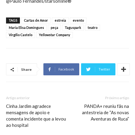
@Paulo Fernandes/starsonline®
TAGS
Cartas de Amor
estreia
evento
Maria Elisa Domingues
peça
Taguspark
teatro
Virgílio Castelo
Yellowstar Company
Facebook
Twitter
Share
Artigo anterior
Próximo artigo
Cinha Jardim agradece
PANDA+ reuniu fãs na
mensagens de apoio e
antestreia de “As novas
comenta incidente que a levou
Aventuras de Ruca”
ao hospital