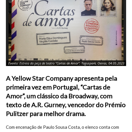
Ru
Evento: Estreia da peça de teatro "Cartas de Amor", Taguspark, Oeiras, 04.05.2023
Oe
A Yellow Star Company apresenta pela
primeira vez em Portugal, “Cartas de
Amor”, um clássico da Broadway, com
texto de A.R. Gurney, vencedor do Prémio
Pulitzer para melhor drama.
Com encenação de Paulo Sousa Costa, o elenco conta com