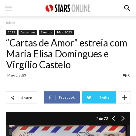
Inicio
2023
Destaques
Eventos
Maio 2023
“Cartas de Amor” estreia com
Maria Elisa Domingues e
Virgílio Castelo
Maio 5, 2023
0
Facebook
Twitter
Share
1
de 72