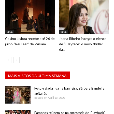
2026
2026
Casino Lisboa recebe até 26 de
Joana Ribeiro integra o elenco
julho “Rei Lear” de William...
de “Clayface”, o novo thriller
da...
MAIS VISTOS DA ÚLTIMA SEMANA
Fotografada nua na banheira, Bárbara Bandeira
agita fãs
posted on Abril 15, 2020
Famosos reúnem-se na antestreia de ‘Playback’,