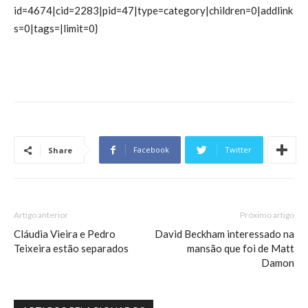
id=4674|cid=2283|pid=47|type=category|children=0|addlink
s=0|tags=|limit=0}
Facebook
Twitter
Share
Artigo anterior
Próximo artigo
Cláudia Vieira e Pedro
David Beckham interessado na
Teixeira estão separados
mansão que foi de Matt
Damon