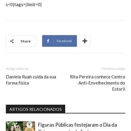
s=0|tags=|limit=0}
Facebook
Share
Artigo anterior
Próximo artigo
Daniela Ruah cuida da sua
Rita Pereira conhece Centro
forma física
Anti-Envelhecimento do
Estoril
ARTIGOS RELACIONADOS
Figuras Públicas festejaram o Dia da