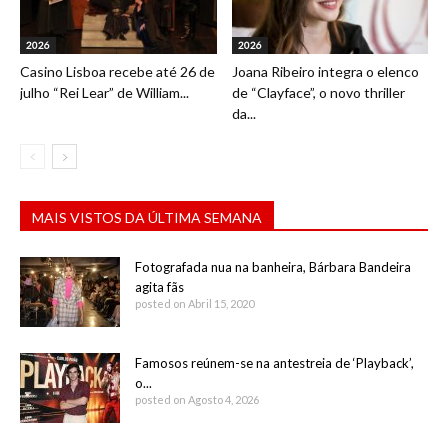
2026
2026
Casino Lisboa recebe até 26 de
Joana Ribeiro integra o elenco
julho “Rei Lear” de William...
de “Clayface”, o novo thriller
da...
MAIS VISTOS DA ÚLTIMA SEMANA
Fotografada nua na banheira, Bárbara Bandeira
agita fãs
posted on Abril 15, 2020
Famosos reúnem-se na antestreia de ‘Playback’,
o...
posted on Agosto 4, 2026