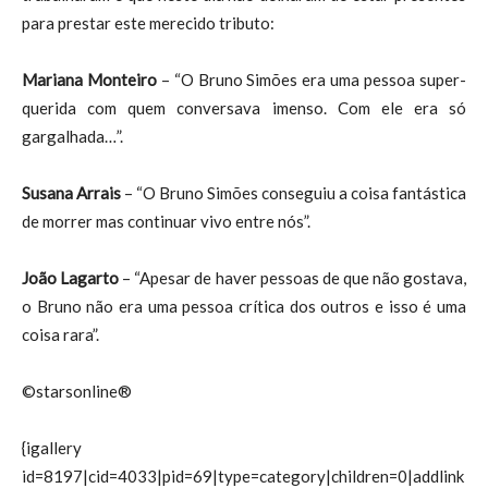
para prestar este merecido tributo:
Mariana Monteiro
– “O Bruno Simões era uma pessoa super-
querida com quem conversava imenso. Com ele era só
gargalhada…”.
Susana Arrais
– “O Bruno Simões conseguiu a coisa fantástica
de morrer mas continuar vivo entre nós”.
João Lagarto
– “Apesar de haver pessoas de que não gostava,
o Bruno não era uma pessoa crítica dos outros e isso é uma
coisa rara”.
©starsonline®
{igallery
id=8197|cid=4033|pid=69|type=category|children=0|addlink