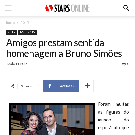
Inicio
2015
2015
Maio 2015
Amigos prestam sentida
homenagem a Bruno Simões
Maio 14, 2015
0
Facebook
Share
Foram muitas
as figuras do
mundo do
espetáculo que