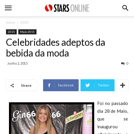
Inicio
2015
2015
Maio 2015
Celebridades adeptos da
bebida da moda
Junho 2, 2015
0
Facebook
Twitter
Share
Foi no passado
dia 28 de Maio,
que se
inaugurou