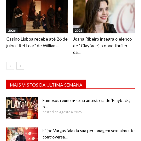
2026
2026
Casino Lisboa recebe até 26 de
Joana Ribeiro integra o elenco
julho “Rei Lear” de William...
de “Clayface”, o novo thriller
da...
MAIS VISTOS DA ÚLTIMA SEMANA
Famosos reúnem-se na antestreia de ‘Playback’,
o...
posted on Agosto 4, 2026
Filipe Vargas fala da sua personagem sexualmente
controversa...