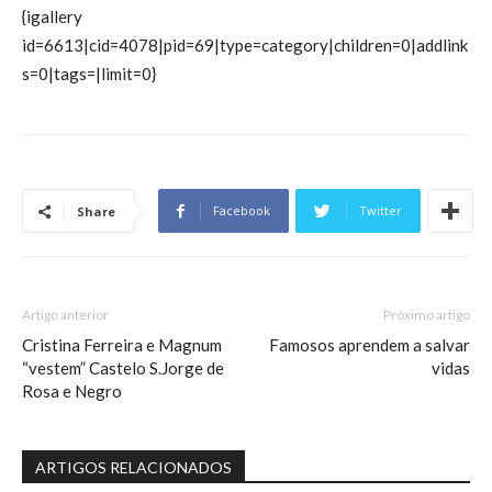
{igallery
id=6613|cid=4078|pid=69|type=category|children=0|addlink
s=0|tags=|limit=0}
Facebook
Twitter
Share
Artigo anterior
Próximo artigo
Cristina Ferreira e Magnum
Famosos aprendem a salvar
“vestem” Castelo S.Jorge de
vidas
Rosa e Negro
ARTIGOS RELACIONADOS