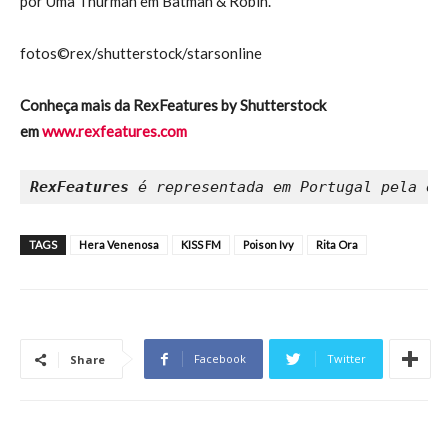
por Uma Thurman em Batman & Robin.
fotos©rex/shutterstock/starsonline
Conheça mais da RexFeatures by Shutterstock
em
www.rexfeatures.com
RexFeatures
 é representada em Portugal pela em
TAGS
Hera Venenosa
KISS FM
Poison Ivy
Rita Ora
Facebook
Twitter
Share