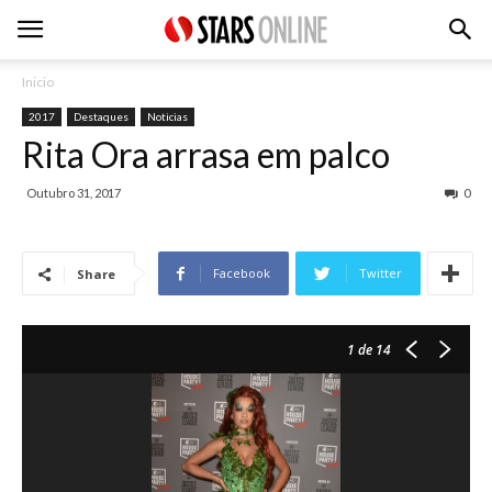
Inicio
2017
Destaques
Noticias
Rita Ora arrasa em palco
Outubro 31, 2017
0
Facebook
Twitter
Share
1
de 14