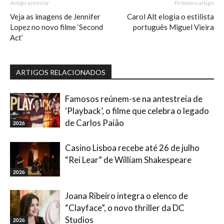
Artigo anterior
Próximo artigo
Veja as imagens de Jennifer
Carol Alt elogia o estilista
Lopez no novo filme ‘Second
português Miguel Vieira
Act’
ARTIGOS RELACIONADOS
Famosos reúnem-se na antestreia de
‘Playback’, o filme que celebra o legado
de Carlos Paião
2026
Casino Lisboa recebe até 26 de julho
“Rei Lear” de William Shakespeare
2026
Joana Ribeiro integra o elenco de
“Clayface”, o novo thriller da DC
Studios
2026