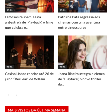
2026
2026
Famosos reúnem-se na
Patrulha Pata regressa aos
antestreia de ‘Playback’, o filme
cinemas com uma aventura
que celebra o...
entre dinossauros
2026
2026
Casino Lisboa recebe até 26 de
Joana Ribeiro integra o elenco
julho “Rei Lear” de William...
de “Clayface”, o novo thriller
da...
MAIS VISTOS DA ÚLTIMA SEMANA