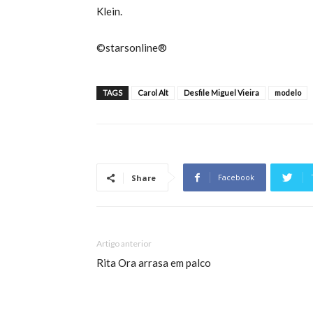
Klein.
©starsonline®
TAGS
Carol Alt
Desfile Miguel Vieira
modelo
Facebook
Share
Artigo anterior
Rita Ora arrasa em palco