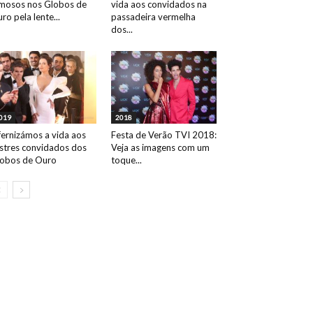
mosos nos Globos de
vida aos convidados na
ro pela lente...
passadeira vermelha
dos...
019
2018
fernizámos a vida aos
Festa de Verão TVI 2018:
ustres convidados dos
Veja as imagens com um
obos de Ouro
toque...