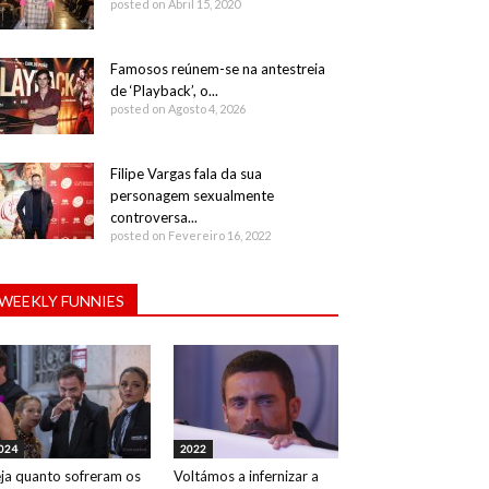
posted on Abril 15, 2020
Famosos reúnem-se na antestreia
de ‘Playback’, o...
posted on Agosto 4, 2026
Filipe Vargas fala da sua
personagem sexualmente
controversa...
posted on Fevereiro 16, 2022
WEEKLY FUNNIES
024
2022
ja quanto sofreram os
Voltámos a infernizar a