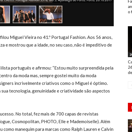
Fa
an
o 
filou Miguel Vieira no 41.º Portugal Fashion. Aos 56 anos,
za e mostrou que a idade, no seu caso, não é impeditivo de
2
Ca
26
ilista português e afirmou: “Estou muito surpreendida pela
de
o centro da moda mas, sempre gostei muito da moda
esigners incrivelmente criativos como o Miguel é óptimo.
 a sua tecnologia, genuinidade e criatividade são aspectos
ucesso. No total, fez mais de 700 capas de revistas
, Vogue, Cosmopolitan, PHOTO, Elle e Mademoiselle). Além
hou como manequim para marcas como Ralph Lauren e Calvin