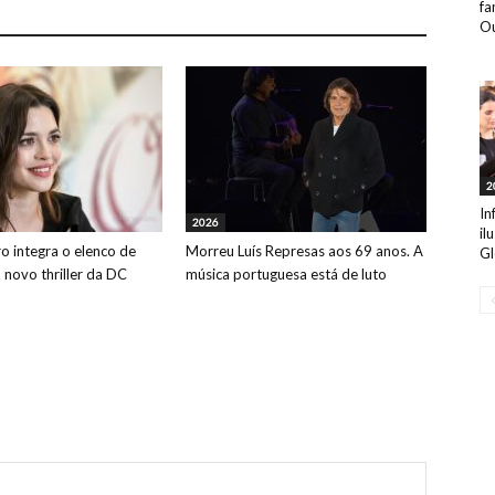
fa
Ou
2
In
2026
il
o integra o elenco de
Morreu Luís Represas aos 69 anos. A
Gl
o novo thriller da DC
música portuguesa está de luto