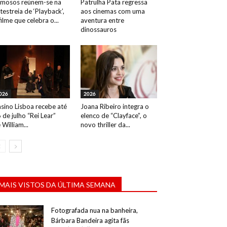
mosos reúnem-se na
Patrulha Pata regressa
testreia de ‘Playback’,
aos cinemas com uma
filme que celebra o...
aventura entre
dinossauros
026
2026
sino Lisboa recebe até
Joana Ribeiro integra o
 de julho “Rei Lear”
elenco de “Clayface”, o
 William...
novo thriller da...
MAIS VISTOS DA ÚLTIMA SEMANA
Fotografada nua na banheira,
Bárbara Bandeira agita fãs