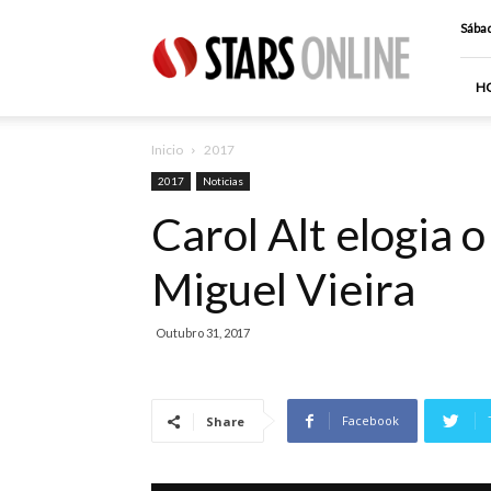
Stars
Sábad
Online
H
Inicio
2017
2017
Noticias
Carol Alt elogia o
Miguel Vieira
Outubro 31, 2017
Facebook
Share