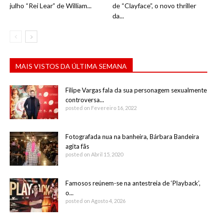
julho “Rei Lear” de William...
de “Clayface”, o novo thriller
da...
MAIS VISTOS DA ÚLTIMA SEMANA
Filipe Vargas fala da sua personagem sexualmente
controversa...
posted on Fevereiro 16, 2022
Fotografada nua na banheira, Bárbara Bandeira
agita fãs
posted on Abril 15, 2020
Famosos reúnem-se na antestreia de ‘Playback’,
o...
posted on Agosto 4, 2026