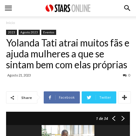
Inicio
2023
Agosto 2023
Eventos
Yolanda Tati atrai muitos fãs e
ajuda mulheres a que se
sintam bem com elas próprias
Agosto 21, 2023
0
Facebook
Twitter
Share
1
de 34