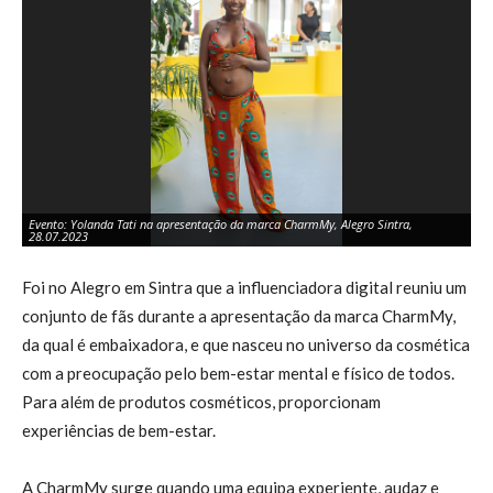
Evento: Yolanda Tati na apresentação da marca CharmMy, Alegro Sintra,
Ev
28.07.2023
28
Foi no Alegro em Sintra que a influenciadora digital reuniu um
conjunto de fãs durante a apresentação da marca CharmMy,
da qual é embaixadora, e que nasceu no universo da cosmética
com a preocupação pelo bem-estar mental e físico de todos.
Para além de produtos cosméticos, proporcionam
experiências de bem-estar.
A CharmMy surge quando uma equipa experiente, audaz e