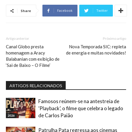
Facebook
Twitter
Share
Artigo anterior
Próximo artigo
Canal Globo presta
Nova Temporada SIC: repleta
homenagem a Aracy
de energia e muitas novidades!
Balabanian com exibição de
‘Sai de Baixo – O Filme’
ARTIGOS RELACIONADOS
Famosos reúnem-se na antestreia de
‘Playback’, o filme que celebra o legado
de Carlos Paião
2026
Patrulha Pata regressa aos cinemas