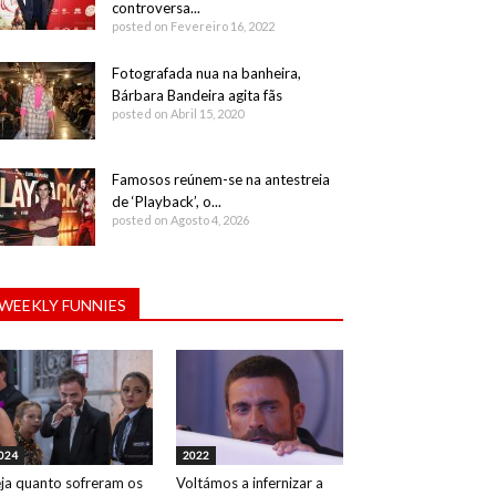
controversa...
posted on Fevereiro 16, 2022
Fotografada nua na banheira,
Bárbara Bandeira agita fãs
posted on Abril 15, 2020
Famosos reúnem-se na antestreia
de ‘Playback’, o...
posted on Agosto 4, 2026
WEEKLY FUNNIES
024
2022
ja quanto sofreram os
Voltámos a infernizar a