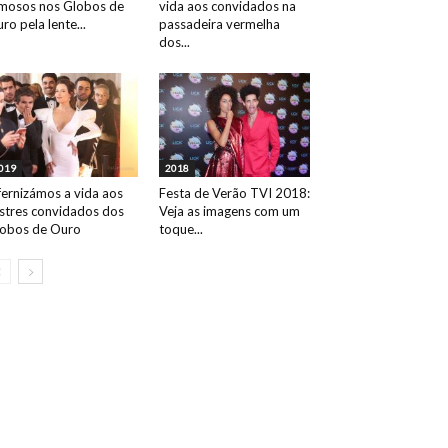
mosos nos Globos de
vida aos convidados na
ro pela lente...
passadeira vermelha
dos...
019
2018
fernizámos a vida aos
Festa de Verão TVI 2018:
ustres convidados dos
Veja as imagens com um
obos de Ouro
toque...