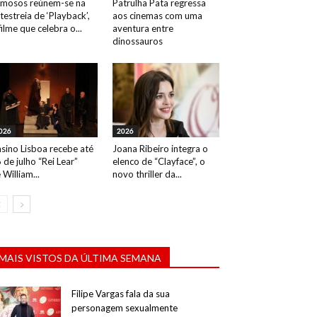
mosos reúnem-se na
Patrulha Pata regressa
testreia de ‘Playback’,
aos cinemas com uma
filme que celebra o...
aventura entre
dinossauros
026
2026
sino Lisboa recebe até
Joana Ribeiro integra o
 de julho “Rei Lear”
elenco de “Clayface”, o
 William...
novo thriller da...
MAIS VISTOS DA ÚLTIMA SEMANA
Filipe Vargas fala da sua
personagem sexualmente