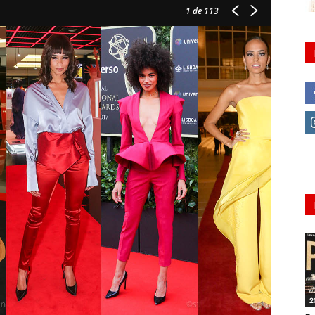
1
de 113
2