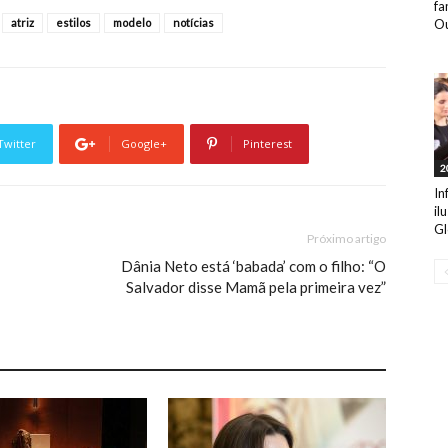
fa
Ou
atriz
estilos
modelo
notícias
Twitter
Google+
Pinterest
2
In
il
Gl
Próximo artigo
Dânia Neto está ‘babada’ com o filho: “O
Salvador disse Mamã pela primeira vez”