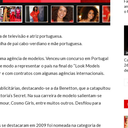
Fa
an
o 
de televisão e atriz portuguesa.
lha de pai cabo-verdiano e mãe portuguesa.
2
r uma agência de modelos. Venceu um concurso em Portugal
Ca
26
 de modo a representar o país na final do “Look Models
de
gar e com contratos com algumas agências internacionais.
blicitárias, destacando-se a da Benetton, que a catapultou
oria’s Secret. Na sua carreira de modelo salientam-se
amour, Cosmo Girls, entre muitos outros. Desfilou para
 se destacaram em 2009 foi nomeada na categoria de