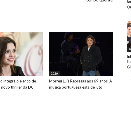
fa
Ou
2
In
il
Gl
2026
o integra o elenco de
Morreu Luís Represas aos 69 anos. A
o novo thriller da DC
música portuguesa está de luto