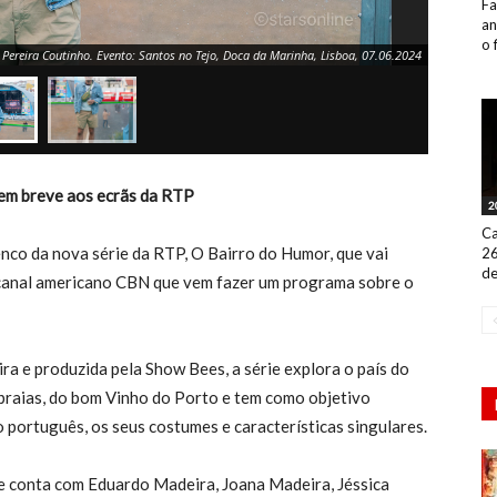
Fa
an
o 
 Pereira Coutinho. Evento: Santos no Tejo, Doca da Marinha, Lisboa, 07.06.2024
 em breve aos ecrãs da RTP
2
Ca
nco da nova série da RTP, O Bairro do Humor, que vai
26
de
o canal americano CBN que vem fazer um programa sobre o
ra e produzida pela Show Bees, a série explora o país do
 praias, do bom Vinho do Porto e tem como objetivo
 português, os seus costumes e características singulares.
e conta com Eduardo Madeira, Joana Madeira, Jéssica