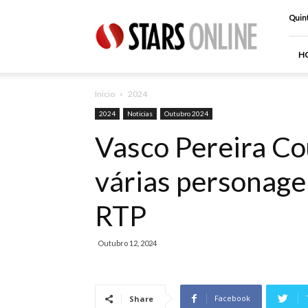
Stars
Quint
Online
H
Inicio
2024
2024
Noticias
Outubro 2024
Vasco Pereira Co
várias personage
RTP
Outubro 12, 2024
Facebook
Share