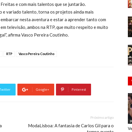
 Freitas e com mais talentos que se juntarão.
 e variado talento, torna os projetos ainda mais
er embarcar nesta aventura e estar a aprender tanto com
 em televisão, ambos na RTP, que muito respeito e muito
al”, afirma Vasco Pereira Coutinho.
RTP
Vasco Pereira Coutinho
Twitter
Google+
Pinterest
Próximo artigo
2
a
ModaLisboa: A fantasia de Carlos Gil para o
Ve
tempo quente