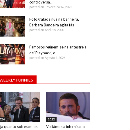
controversa...
posted on Fevereiro 16, 2022
Fotografada nua na banheira,
Bárbara Bandeira agita fãs
posted on Abril 15, 2020
Famosos reúnem-se na antestreia
de ‘Playback’, o...
posted on Agosto 4, 2026
WEEKLY FUNNIES
024
2022
ja quanto sofreram os
Voltámos a infernizar a