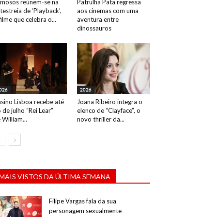
mosos reúnem-se na
Patrulha Pata regressa
testreia de ‘Playback’,
aos cinemas com uma
filme que celebra o...
aventura entre
Vasco Pereira Coutinho. Evento: Santos no Tejo
dinossauros
026
2026
sino Lisboa recebe até
Joana Ribeiro integra o
 de julho “Rei Lear”
elenco de “Clayface”, o
 William...
novo thriller da...
MAIS VISTOS DA ÚLTIMA SEMANA
Filipe Vargas fala da sua
personagem sexualmente