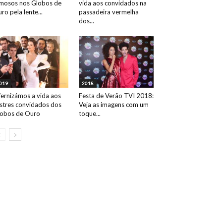
mosos nos Globos de
vida aos convidados na
ro pela lente...
passadeira vermelha
dos...
019
2018
fernizámos a vida aos
Festa de Verão TVI 2018:
ustres convidados dos
Veja as imagens com um
obos de Ouro
toque...